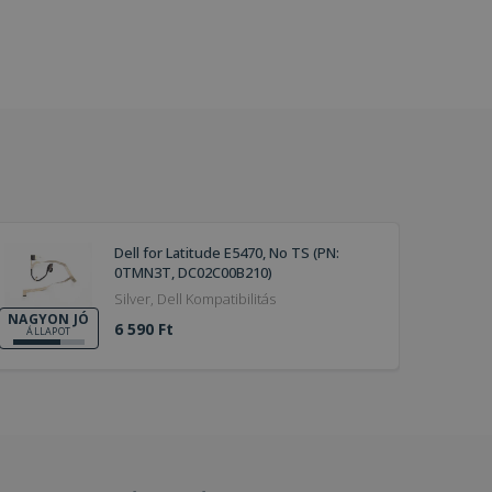
Dell for Latitude E5470, No TS (PN:
0TMN3T, DC02C00B210)
Silver, Dell Kompatibilitás
NAGYON JÓ
6 590 Ft
ÁLLAPOT