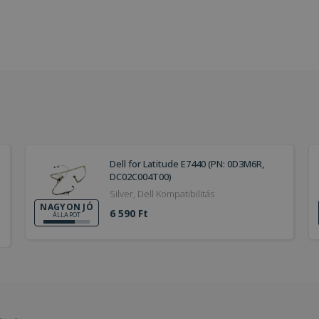
Dell for Latitude E7440 (PN: 0D3M6R,
DC02C004T00)
Silver, Dell Kompatibilitás
NAGYON JÓ
6 590 Ft
ÁLLAPOT