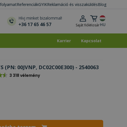
i folyamat
Referenciák
GYIK
Reklamáció és visszaküldés
Blog
Kosár lenyitása
Hívj minket bizalommal!
+36 17 65 46 57
HU
Saját fiók
Kosár
Karrier
Kapcsolat
Karrier
Kapcsolat
 TS (PN: 00JVNP, DC02C00E300) - 2540063
3 318 vélemény