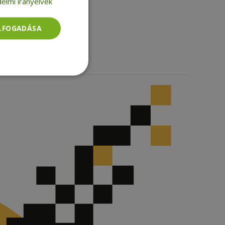
elmi irányelvek
Facebook
LinkedIn
ELFOGADÁSA
TikTok
Besorolatlan
rolatlan
ói bejelentkezést és
tatás használja a