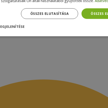
szolgáltatásaik Ön általi használatából gyűjtöttek össze.
Adatvéd
zsákbamacska
Garancia ellenőrzése
médiamegjelenések
latok
ÖSSZES ELUTASÍTÁSA
ÖSSZES 
EGJELENÍTÉSE
nül
Teljesítmény
Célzás
Funkcionalitás
dhetetlenül szükséges
Teljesítmény
Célzás
Funkcionalitás
Beso
 szükséges sütik lehetővé teszik a webhely alapvető funkcióit, például a felhasznál
eboldal nem használható megfelelően az elengedhetetlenül szükséges sütik nélkül.
Szolgáltató /
Lejárat
Leírás
Domain
nt
4 hét 2
Ezt a cookie-t a Cookie-Script.com szolgál
CookieScript