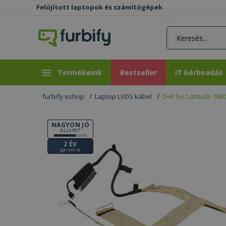
Felújított laptopok és számítógépek
rás gomb
Bestseller
IT bérbeadás
Termékeink
Bestseller
IT bérbeadás
furbify eshop
Laptop LVDS kábel
Dell for Latitude 748
NAGYON JÓ
ÁLLAPOT
2 ÉV
garancia