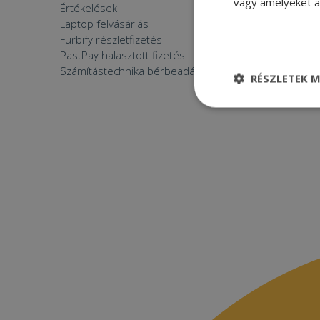
vagy amelyeket a 
Értékelések
Furbify 
Laptop felvásárlás
Furbify 
Furbify részletfizetés
Állásaján
PastPay halasztott fizetés
Számítástechnika bérbeadása
RÉSZLETEK M
Elengedhetetle
szükséges
Elenge
Az elengedhetetlenül
a fiókkezelést. A w
Név
CookieScriptConse