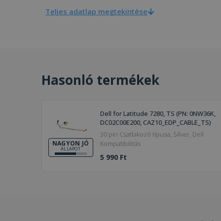
Teljes adatlap megtekintése
Hasonló termékek
Dell for Latitude 7280, TS (PN: 0NW36K,
DC02C00E200, CAZ10_EDP_CABLE_TS)
30 pin Csatlakozó típusa, Silver, Dell
Kompatibilitás
NAGYON JÓ
ÁLLAPOT
5 990 Ft