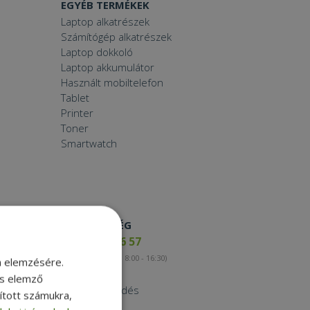
EGYÉB TERMÉKEK
Laptop alkatrészek
Számítógép alkatrészek
Laptop dokkoló
Laptop akkumulátor
Használt mobiltelefon
Tablet
Printer
Toner
Smartwatch
ELÉRHETŐSÉG
+36 17 65 46 57
(munkanapokon 8:00 - 16:30)
m elemzésére.
Kapcsolat
és elemző
Nagykereskedés
sított számukra,
Instagram