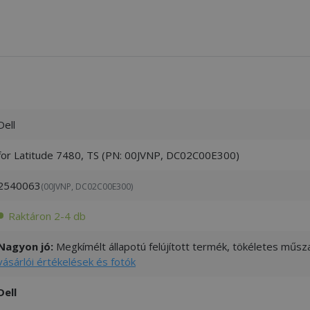
Dell
for Latitude 7480, TS (PN: 00JVNP, DC02C00E300)
2540063
(00JVNP, DC02C00E300)
Raktáron 2-4 db
Nagyon jó:
Megkímélt állapotú felújított termék, tökéletes műsza
vásárlói értékelések és fotók
Dell