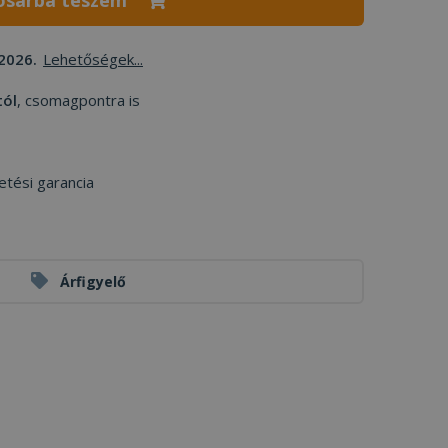
osárba teszem
2026.
Lehetőségek...
tól
, csomagpontra is
etési garancia
Árfigyelő