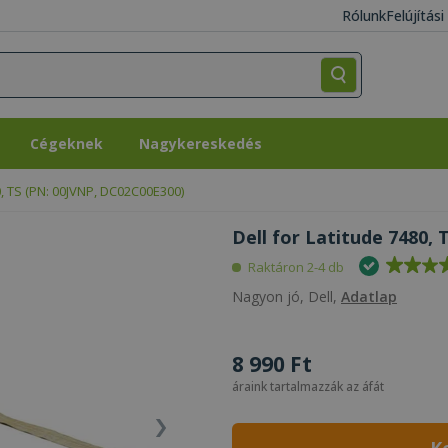
Rólunk
Felújítás
Cégeknek
Nagykereskedés
Cégeknek
Nagykereskedés
0, TS (PN: 00JVNP, DC02C00E300)
Dell for Latitude 7480,
Raktáron 2-4 db
Nagyon jó, Dell,
Adatlap
8 990 Ft
áraink tartalmazzák az áfát