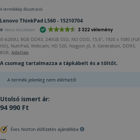
A termékkép illusztráció.
Lenovo ThinkPad L560 - 15210704
3 322 vélemény
Nincs készleten
i5-6200U, 8GB DDR3, 240GB SSD, NO ODD, 15,6", 1920 x 1080 (Full
HD), NumPad, Webcam, HD 520, Nagyon jó, 6. Generation, DDR3,
8GB,
Adatlap
A csomag tartalmazza a tápkábelt és a töltőt.
A termék jelenleg nem elérhető!
Utolsó ismert ár:
94 990 Ft
Éves Norton előfizetés ajándékba