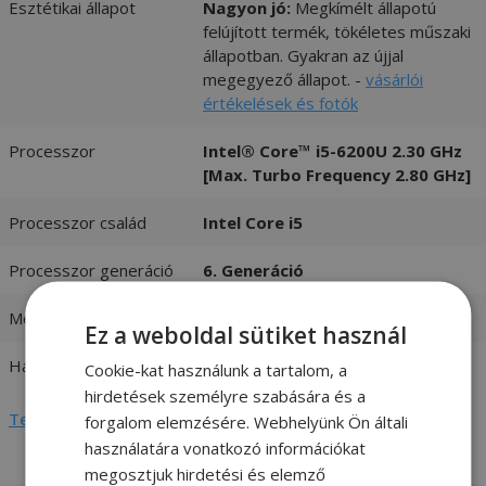
Esztétikai állapot
Nagyon jó:
Megkímélt állapotú
felújított termék, tökéletes műszaki
állapotban. Gyakran az újjal
megegyező állapot. -
vásárlói
értékelések és fotók
Processzor
Intel® Core™ i5-6200U 2.30 GHz
[Max. Turbo Frequency 2.80 GHz]
Processzor család
Intel Core i5
Processzor generáció
6. Generáció
Memória (RAM)
8GB DDR3
Ez a weboldal sütiket használ
Háttértár
240GB SSD
Cookie-kat használunk a tartalom, a
hirdetések személyre szabására és a
Teljes adatlap megtekintése
forgalom elemzésére. Webhelyünk Ön általi
használatára vonatkozó információkat
megosztjuk hirdetési és elemző