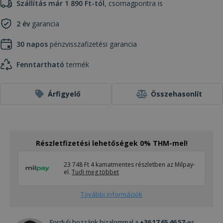
Szállítás már 1 890 Ft-tól
, csomagpontra is
2 év
garancia
30 napos
pénzvisszafizetési garancia
Fenntartható
termék
Árfigyelő
Összehasonlít
Részletfizetési lehetőségek 0% THM-mel!
23 748 Ft 4 kamatmentes részletben az Milpay-
el.
Tudj meg többet
További információk
Fordulj hozzánk bizalommal a
+36 17 65 46 57
-es