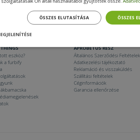
szolgáltatásaik Ön általi használatából gyűjtöttek össze.
Adatvéd
Mini PC
27“ monitor
C
Használt projektor
ÖSSZES ELUTASÍTÁSA
ÖSSZES 
 11 PC
EGJELENÍTÉSE
 THINGS
APRÓBETŰS RÉSZ
nül
Teljesítmény
Célzás
Funkcionalitás
ított eszköz?
Általános Szerződési Feltételek
k a furbify
Adatkezelési tájékoztató
a
Reklamáció és visszaküldés
zolgáltatások
Szállítási feltételek
agyunk
Céginformációk
zsákbamacska
Garancia ellenőrzése
médiamegjelenések
dhetetlenül szükséges
Teljesítmény
Célzás
Funkcionalitás
Beso
latok
 szükséges sütik lehetővé teszik a webhely alapvető funkcióit, például a felhasznál
eboldal nem használható megfelelően az elengedhetetlenül szükséges sütik nélkül.
Szolgáltató /
Lejárat
Leírás
Domain
nt
4 hét 2
Ezt a cookie-t a Cookie-Script.com szolgál
CookieScript