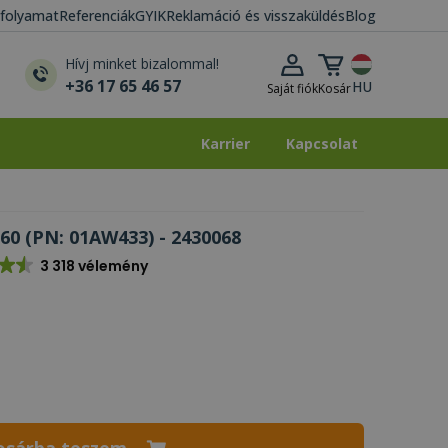
i folyamat
Referenciák
GYIK
Reklamáció és visszaküldés
Blog
Kosár lenyitása
Hívj minket bizalommal!
+36 17 65 46 57
HU
Saját fiók
Kosár
Karrier
Kapcsolat
Karrier
Kapcsolat
60 (PN: 01AW433) - 2430068
3 318 vélemény