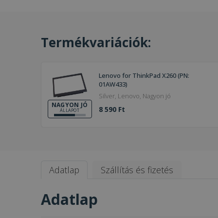
Termékvariációk:
Lenovo for ThinkPad X260 (PN:
01AW433)
Silver, Lenovo, Nagyon jó
NAGYON JÓ
8 590 Ft
ÁLLAPOT
Adatlap
Szállítás és fizetés
Adatlap