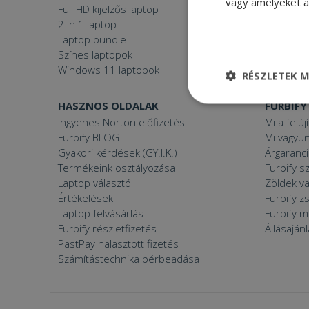
vagy amelyeket a 
Full HD kijelzős laptop
Használt 
2 in 1 laptop
Gamer P
Laptop bundle
Windows
Színes laptopok
Windows 11 laptopok
RÉSZLETEK M
HASZNOS OLDALAK
FURBIFY
Elengedhetetle
szükséges
Ingyenes Norton előfizetés
Mi a felúj
Furbify BLOG
Mi vagyun
Gyakori kérdések (GY.I.K.)
Árgaranci
Termékeink osztályozása
Furbify s
Laptop választó
Zöldek v
Értékelések
Furbify 
Laptop felvásárlás
Furbify 
Elenge
Furbify részletfizetés
Állásaján
Az elengedhetetlenül
PastPay halasztott fizetés
a fiókkezelést. A w
Számítástechnika bérbeadása
Név
CookieScriptConse