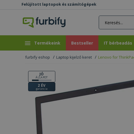
Felújított laptopok és számítógépek
rás gomb
Bestseller
IT bérbeadás
Termékeink
Bestseller
IT bérbeadás
furbify eshop
Laptop kijelző keret
Lenovo for ThinkPa
JÓ
ÁLLAPOT
2 ÉV
garancia