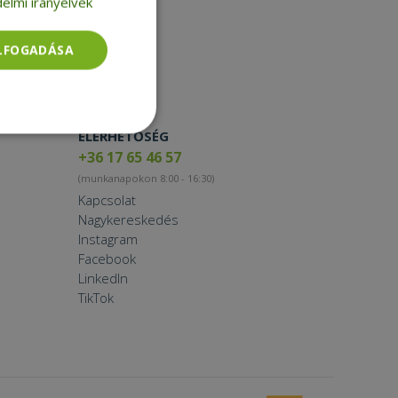
elmi irányelvek
Toner
Smartwatch
ELFOGADÁSA
ELÉRHETŐSÉG
Besorolatlan
+36 17 65 46 57
(munkanapokon 8:00 - 16:30)
Kapcsolat
Nagykereskedés
Instagram
Facebook
rolatlan
LinkedIn
TikTok
ói bejelentkezést és
tatás használja a