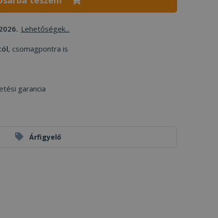
osárba teszem
2026.
Lehetőségek...
tól
, csomagpontra is
etési garancia
Árfigyelő