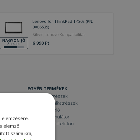
Lenovo for ThinkPad T430s (PN:
0A86539)
Silver, Lenovo Kompatibilitás
NAGYON JÓ
6 990 Ft
ÁLLAPOT
EGYÉB TERMÉKEK
Laptop alkatrészek
Számítógép alkatrészek
Laptop dokkoló
Laptop akkumulátor
m elemzésére.
Használt mobiltelefon
és elemző
Tablet
sított számukra,
Printer