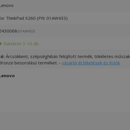
Lenovo
for ThinkPad X260 (PN: 01AW433)
2430068
(01AW433)
Raktáron 5-10 db
Jó:
Árcsökkent, szépséghibás felújított termék, tökéletes műszaki
Bronze besorolású terméket. -
vásárlói értékelések és fotók
Lenovo