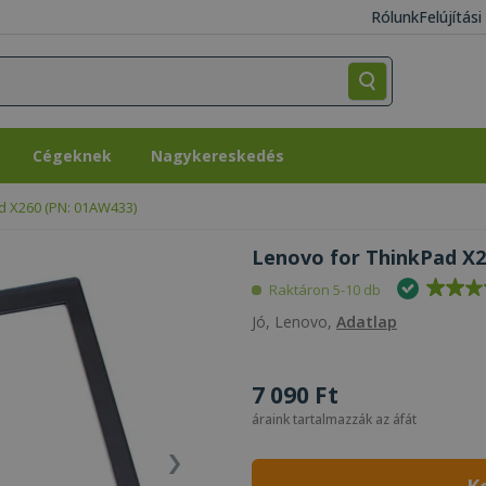
Rólunk
Felújítás
Cégeknek
Nagykereskedés
Cégeknek
Nagykereskedés
d X260 (PN: 01AW433)
Lenovo for ThinkPad X2
Raktáron 5-10 db
Jó, Lenovo,
Adatlap
7 090 Ft
áraink tartalmazzák az áfát