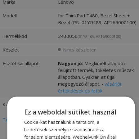
Márka
Lenovo
Modell
for ThinkPad T480, Bezel Sheet +
Bezel (PN: 01YR489, AP169000100)
Termékkód
2430056
(01YR489, AP169000100)
Készlet
Nincs készleten
Esztétikai állapot
Nagyon jó:
Megkímélt állapotú
felújított termék, tökéletes műszaki
állapotban. Gyakran az újjal
megegyező állapot. -
vásárlói
értékelések és fotók
Kompatibilitás
Lenovo
Ez a weboldal sütiket használ
Teljes adatlap megtekintése
Cookie-kat használunk a tartalom, a
hirdetések személyre szabására és a
forgalom elemzésére. Webhelyünk Ön általi