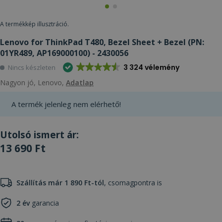
A termékkép illusztráció.
Lenovo for ThinkPad T480, Bezel Sheet + Bezel (PN:
01YR489, AP169000100) - 2430056
3 324 vélemény
Nincs készleten
Nagyon jó, Lenovo,
Adatlap
A termék jelenleg nem elérhető!
Utolsó ismert ár:
13 690 Ft
Szállítás már 1 890 Ft-tól
, csomagpontra is
2 év
garancia