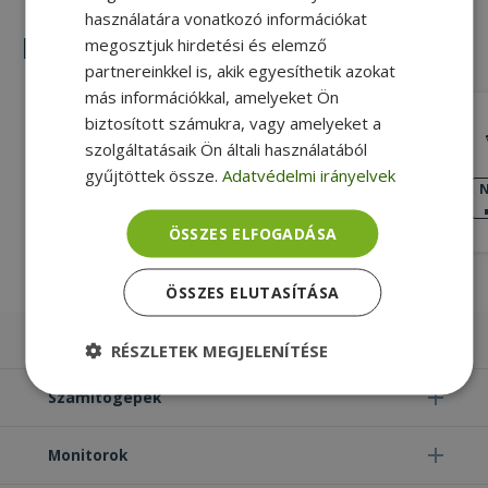
használatára vonatkozó információkat
Hasonló termékek
megosztjuk hirdetési és elemző
partnereinkkel is, akik egyesíthetik azokat
más információkkal, amelyeket Ön
biztosított számukra, vagy amelyeket a
Lenovo for ThinkPad T460, LCD Front
Frame (PN: 01AW309, AP105000200)
szolgáltatásaik Ön általi használatából
Gold, Lenovo Kompatibilitás
gyűjtöttek össze.
Adatvédelmi irányelvek
KIVÁLÓ
N
ÁLLAPOT
5 490 Ft
ÖSSZES ELFOGADÁSA
ÖSSZES ELUTASÍTÁSA
Laptopok
RÉSZLETEK MEGJELENÍTÉSE
Számítógépek
Elengedhetetlenül
Teljesítmény
szükséges
Monitorok