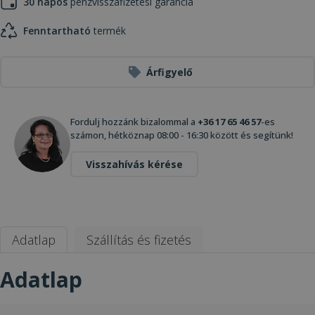
30 napos
pénzvisszafizetési garancia
Fenntartható
termék
Árfigyelő
Fordulj hozzánk bizalommal a
+36 17 65 46 57
-es
számon, hétköznap 08:00 - 16:30 között és segítünk!
Visszahívás kérése
Adatlap
Szállítás és fizetés
Adatlap