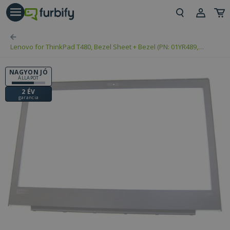
árás gomb
Beje
Lenovo for ThinkPad T480, Bezel Sheet + Bezel (PN: 01YR489,
Regi
AP169000100)
NAGYON JÓ
ÁLLAPOT
2 ÉV
garancia