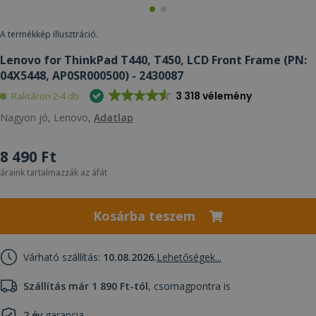
A termékkép illusztráció.
Lenovo for ThinkPad T440, T450, LCD Front Frame (PN:
04X5448, AP0SR000500) - 2430087
3 318 vélemény
Raktáron 2-4 db
Nagyon jó, Lenovo,
Adatlap
8 490 Ft
áraink tartalmazzák az áfát
Kosárba teszem
Várható szállítás:
10.08.2026.
Lehetőségek...
Szállítás már 1 890 Ft-tól
, csomagpontra is
2 év
garancia