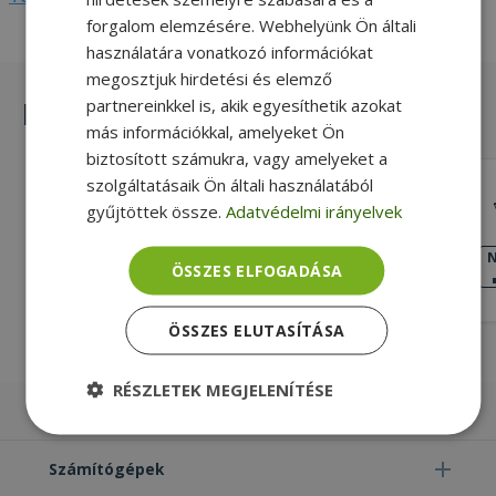
forgalom elemzésére. Webhelyünk Ön általi
használatára vonatkozó információkat
megosztjuk hirdetési és elemző
partnereinkkel is, akik egyesíthetik azokat
Hasonló termékek
más információkkal, amelyeket Ön
biztosított számukra, vagy amelyeket a
szolgáltatásaik Ön általi használatából
Lenovo for ThinkPad T460, LCD Front
Frame (PN: 01AW309, AP105000200)
gyűjtöttek össze.
Adatvédelmi irányelvek
Gold, Lenovo Kompatibilitás
KIVÁLÓ
N
ÖSSZES ELFOGADÁSA
ÁLLAPOT
5 490 Ft
ÖSSZES ELUTASÍTÁSA
RÉSZLETEK MEGJELENÍTÉSE
Laptopok
Elengedhetetlenül
Teljesítmény
szükséges
Számítógépek