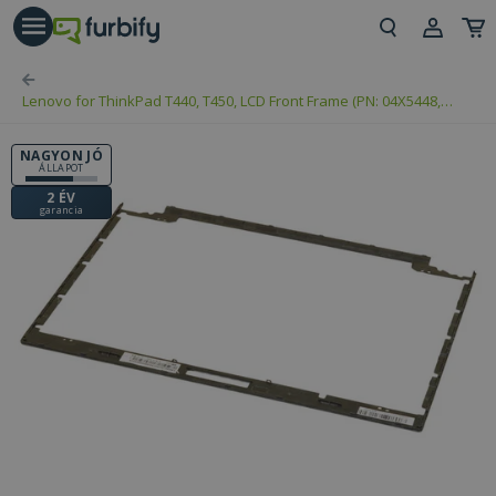
árás gomb
Beje
Lenovo for ThinkPad T440, T450, LCD Front Frame (PN: 04X5448,
Regi
AP0SR000500)
NAGYON JÓ
ÁLLAPOT
2 ÉV
garancia