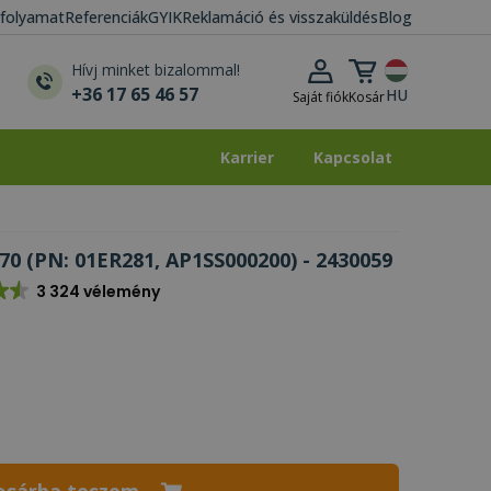
i folyamat
Referenciák
GYIK
Reklamáció és visszaküldés
Blog
Kosár lenyitása
Hívj minket bizalommal!
+36 17 65 46 57
HU
Saját fiók
Kosár
Karrier
Kapcsolat
Karrier
Kapcsolat
70 (PN: 01ER281, AP1SS000200) - 2430059
3 324 vélemény