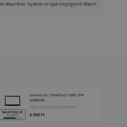
ki állapotban. Gyakran az újjal megegyező állapot. -
Lenovo for ThinkPad T430s (PN:
0A86539)
Silver, Lenovo Kompatibilitás
NAGYON JÓ
6 990 Ft
ÁLLAPOT