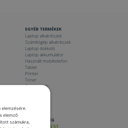
EGYÉB TERMÉKEK
Laptop alkatrészek
Számítógép alkatrészek
Laptop dokkoló
Laptop akkumulátor
Használt mobiltelefon
Tablet
Printer
Toner
Smartwatch
m elemzésére.
és elemző
ELÉRHETŐSÉG
sított számukra,
+36 17 65 46 57