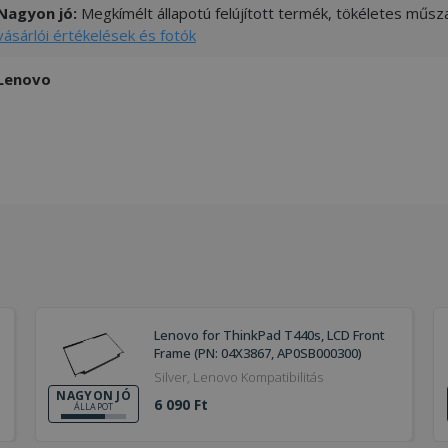
Nagyon jó:
Megkímélt állapotú felújított termék, tökéletes műsza
vásárlói értékelések és fotók
Lenovo
Lenovo for ThinkPad T440s, LCD Front
Frame (PN: 04X3867, AP0SB000300)
Silver, Lenovo Kompatibilitás
NAGYON JÓ
6 090 Ft
ÁLLAPOT