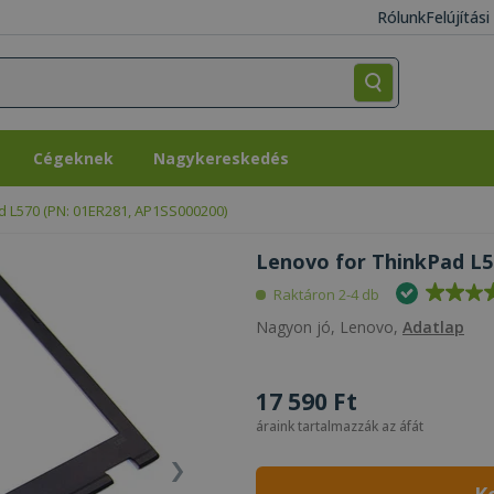
Rólunk
Felújítás
Cégeknek
Nagykereskedés
Cégeknek
Nagykereskedés
d L570 (PN: 01ER281, AP1SS000200)
Lenovo for ThinkPad L5
Raktáron 2-4 db
Nagyon jó, Lenovo,
Adatlap
17 590 Ft
áraink tartalmazzák az áfát