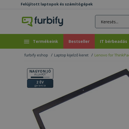
Felújított laptopok és számítógépek
rás gomb
Bestseller
IT bérbeadás
Termékeink
Bestseller
IT bérbeadás
furbify eshop
Laptop kijelző keret
Lenovo for ThinkPa
NAGYON JÓ
ÁLLAPOT
2 ÉV
garancia