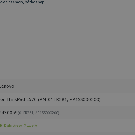
7
-es számon, hétköznap
Lenovo
for ThinkPad L570 (PN: 01ER281, AP1SS000200)
2430059
(01ER281, AP1SS000200)
Raktáron 2-4 db