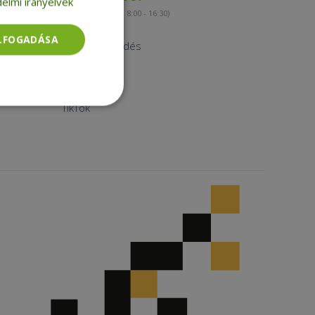
elmi irányelvek
(munkanapokon 8:00 - 16:30)
Kapcsolat
ELFOGADÁSA
Nagykereskedés
Instagram
Facebook
LinkedIn
TikTok
Besorolatlan
rolatlan
ói bejelentkezést és
tatás használja a