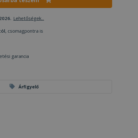
osárba teszem
2026.
Lehetőségek...
tól
, csomagpontra is
etési garancia
Árfigyelő