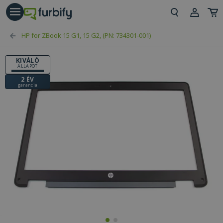
árás gomb
Beje
HP for ZBook 15 G1, 15 G2, (PN: 734301-001)
Regi
KIVÁLÓ
ÁLLAPOT
2 ÉV
garancia