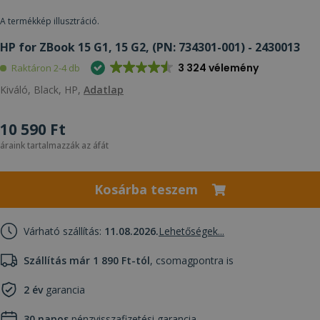
A termékkép illusztráció.
HP for ZBook 15 G1, 15 G2, (PN: 734301-001) - 2430013
3 324 vélemény
Raktáron 2-4 db
Kiváló, Black, HP,
Adatlap
10 590 Ft
áraink tartalmazzák az áfát
Kosárba teszem
Várható szállítás:
11.08.2026.
Lehetőségek...
Szállítás már 1 890 Ft-tól
, csomagpontra is
2 év
garancia
30 napos
pénzvisszafizetési garancia