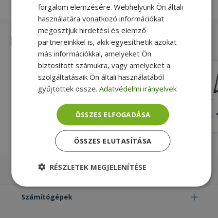
forgalom elemzésére. Webhelyünk Ön általi
használatára vonatkozó információkat
megosztjuk hirdetési és elemző
Hasonló termékek
partnereinkkel is, akik egyesíthetik azokat
más információkkal, amelyeket Ön
biztosított számukra, vagy amelyeket a
HP for EliteBook 850 G3 (PN: 821183-
szolgáltatásaik Ön általi használatából
001)
gyűjtöttek össze.
Adatvédelmi irányelvek
Gold, Fekete Szín, HP Kompatibilitás
KIVÁLÓ
ÁLLAPOT
ÖSSZES ELFOGADÁSA
5 490 Ft
ÖSSZES ELUTASÍTÁSA
RÉSZLETEK MEGJELENÍTÉSE
Laptopok
Elengedhetetlenül
Teljesítmény
szükséges
Számítógépek