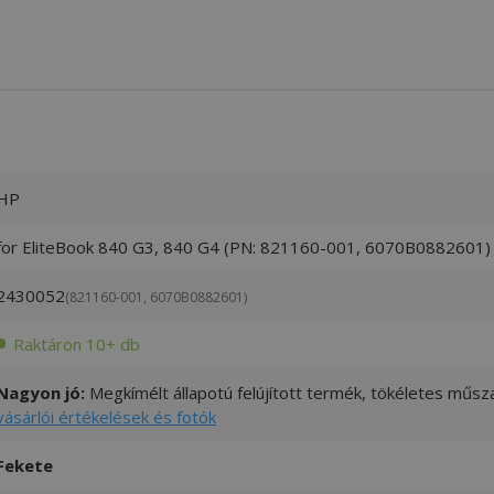
HP
for EliteBook 840 G3, 840 G4 (PN: 821160-001, 6070B0882601)
2430052
(821160-001, 6070B0882601)
Raktáron 10+ db
Nagyon jó:
Megkímélt állapotú felújított termék, tökéletes műsza
vásárlói értékelések és fotók
Fekete