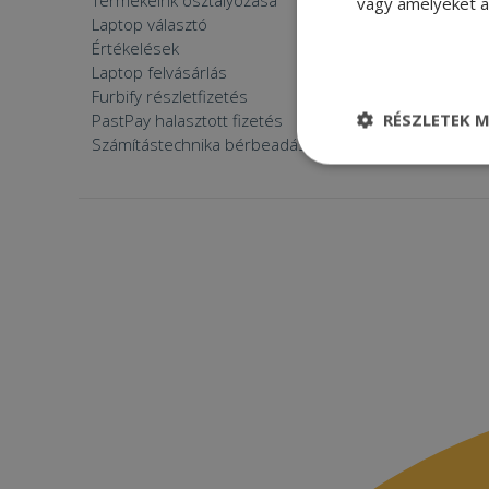
Termékeink osztályozása
Furbify s
vagy amelyeket a 
Laptop választó
Zöldek v
Értékelések
Furbify 
Laptop felvásárlás
Furbify 
Furbify részletfizetés
Állásaján
RÉSZLETEK M
PastPay halasztott fizetés
Számítástechnika bérbeadása
Elengedhetetle
szükséges
Elenge
Az elengedhetetlenül
a fiókkezelést. A w
Név
CookieScriptConse