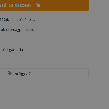
osárba teszem
2026.
Lehetőségek...
tól
, csomagpontra is
etési garancia
Árfigyelő