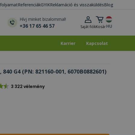
i folyamat
Referenciák
GYIK
Reklamáció és visszaküldés
Blog
Kosár lenyitása
Hívj minket bizalommal!
+36 17 65 46 57
HU
Saját fiók
Kosár
Karrier
Kapcsolat
Karrier
Kapcsolat
, 840 G4 (PN: 821160-001, 6070B0882601)
3 322 vélemény