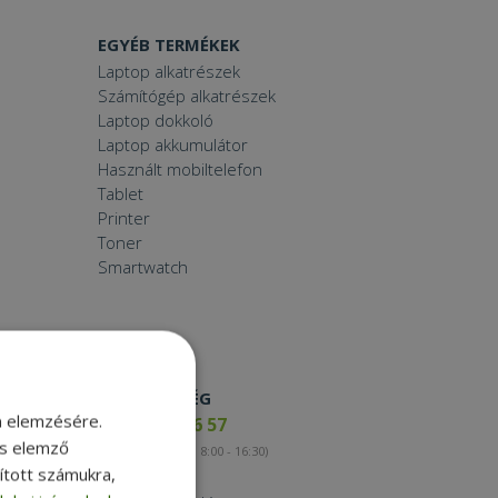
EGYÉB TERMÉKEK
Laptop alkatrészek
Számítógép alkatrészek
Laptop dokkoló
Laptop akkumulátor
Használt mobiltelefon
Tablet
Printer
Toner
Smartwatch
ELÉRHETŐSÉG
m elemzésére.
+36 17 65 46 57
és elemző
(munkanapokon 8:00 - 16:30)
sított számukra,
Kapcsolat