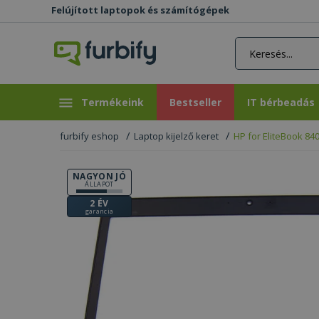
Felújított laptopok és számítógépek
rás gomb
Bestseller
IT bérbeadás
Termékeink
Bestseller
IT bérbeadás
furbify eshop
Laptop kijelző keret
HP for EliteBook 84
NAGYON JÓ
ÁLLAPOT
2 ÉV
garancia