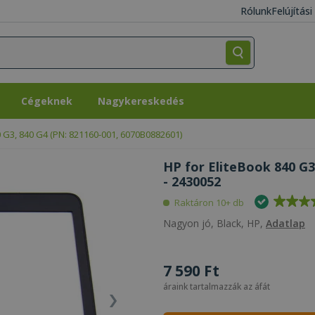
Rólunk
Felújítás
Cégeknek
Nagykereskedés
Cégeknek
Nagykereskedés
0 G3, 840 G4 (PN: 821160-001, 6070B0882601)
HP for EliteBook 840 G3
- 2430052
Raktáron 10+ db
Nagyon jó, Black, HP,
Adatlap
7 590 Ft
áraink tartalmazzák az áfát