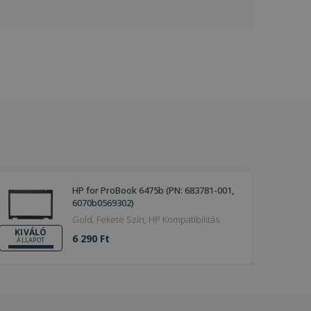
HP for ProBook 6475b (PN: 683781-001,
6070b0569302)
Gold, Fekete Szín, HP Kompatibilitás
KIVÁLÓ
6 290 Ft
ÁLLAPOT