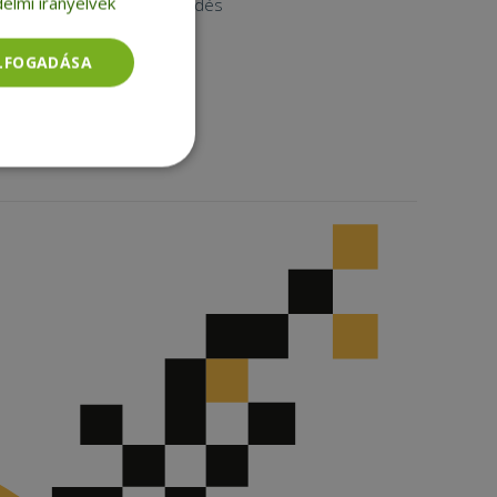
elmi irányelvek
Nagykereskedés
Instagram
Facebook
ELFOGADÁSA
LinkedIn
TikTok
Besorolatlan
rolatlan
ói bejelentkezést és
tatás használja a