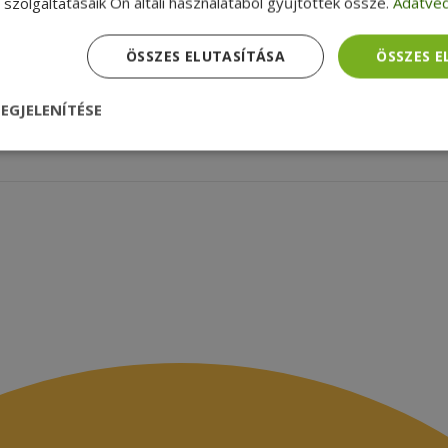
zolgáltatások
Szállítási feltételek
szolgáltatásaik Ön általi használatából gyűjtöttek össze.
Adatvéd
agyunk
Céginformációk
zsákbamacska
Garancia ellenőrzése
ÖSSZES ELUTASÍTÁSA
ÖSSZES 
médiamegjelenések
latok
EGJELENÍTÉSE
nül
Teljesítmény
Célzás
Funkcionalitás
dhetetlenül szükséges
Teljesítmény
Célzás
Funkcionalitás
Beso
 szükséges sütik lehetővé teszik a webhely alapvető funkcióit, például a felhasznál
eboldal nem használható megfelelően az elengedhetetlenül szükséges sütik nélkül.
Szolgáltató /
Lejárat
Leírás
Domain
nt
4 hét 2
Ezt a cookie-t a Cookie-Script.com szolgál
CookieScript