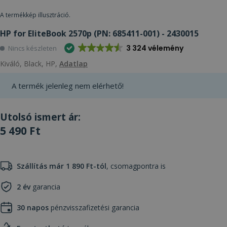
A termékkép illusztráció.
HP for EliteBook 2570p (PN: 685411-001) - 2430015
3 324 vélemény
Nincs készleten
Kiváló, Black, HP,
Adatlap
A termék jelenleg nem elérhető!
Utolsó ismert ár:
5 490 Ft
Szállítás már 1 890 Ft-tól
, csomagpontra is
2 év
garancia
30 napos
pénzvisszafizetési garancia