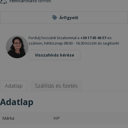
Fenntartható
termék
Árfigyelő
Fordulj hozzánk bizalommal a
+36 17 65 46 57
-es
számon, hétköznap 08:00 - 16:30 között és segítünk!
Visszahívás kérése
Adatlap
Szállítás és fizetés
Adatlap
Márka
HP