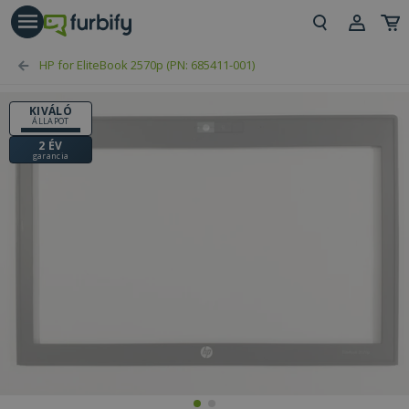
árás gomb
Beje
HP for EliteBook 2570p (PN: 685411-001)
Regi
KIVÁLÓ
ÁLLAPOT
2 ÉV
garancia