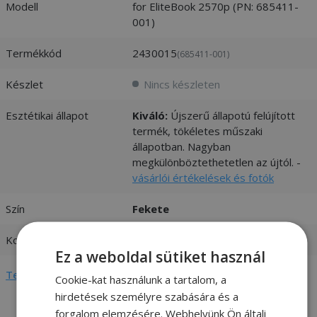
Modell
for EliteBook 2570p (PN: 685411-
001)
Termékkód
2430015
(685411-001)
Készlet
Nincs készleten
Esztétikai állapot
Kiváló:
Újszerű állapotú felújított
termék, tökéletes műszaki
állapotban. Nagyban
megkülönböztethetetlen az újtól. -
vásárlói értékelések és fotók
Szín
Fekete
Kompatibilitás
HP
Ez a weboldal sütiket használ
Teljes adatlap megtekintése
Cookie-kat használunk a tartalom, a
hirdetések személyre szabására és a
forgalom elemzésére. Webhelyünk Ön általi