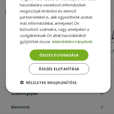
használatára vonatkozó információkat
Hasonló termékek
megosztjuk hirdetési és elemző
partnereinkkel is, akik egyesíthetik azokat
más információkkal, amelyeket Ön
biztosított számukra, vagy amelyeket a
HP for EliteBook 850 G3 (PN: 821183-
001)
szolgáltatásaik Ön általi használatából
Gold, Fekete Szín, HP Kompatibilitás
gyűjtöttek össze.
Adatvédelmi irányelvek
KIVÁLÓ
ÁLLAPOT
5 490 Ft
ÖSSZES ELFOGADÁSA
ÖSSZES ELUTASÍTÁSA
Laptopok
RÉSZLETEK MEGJELENÍTÉSE
Elengedhetetlenül
Teljesítmény
Számítógépek
szükséges
Monitorok