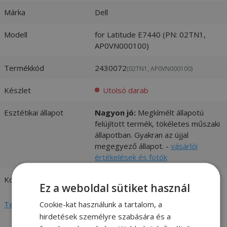
Márka
Dell
Modell
for Latitude E7440 (PN: 02TN1,
AP0VN000100)
Termékkód
2430072
(02TN1, AP0VN000100)
Készlet
Utolsó darab
Esztétikai állapot
Nagyon jó:
Megkímélt állapotú
felújított termék, tökéletes műszaki
állapotban. Gyakran az újjal
megegyező állapot. -
vásárlói
értékelések és fotók
Kompatibilitás
Dell
Ez a weboldal sütiket használ
Cookie-kat használunk a tartalom, a
Teljes adatlap megtekintése
hirdetések személyre szabására és a