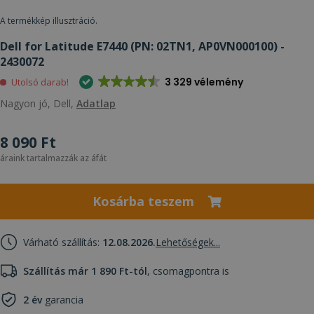
A termékkép illusztráció.
Dell for Latitude E7440 (PN: 02TN1, AP0VN000100) -
2430072
3 329 vélemény
Utolsó darab!
Nagyon jó, Dell,
Adatlap
8 090 Ft
áraink tartalmazzák az áfát
Kosárba teszem
Várható szállítás:
12.08.2026.
Lehetőségek...
Szállítás már 1 890 Ft-tól
, csomagpontra is
2 év
garancia