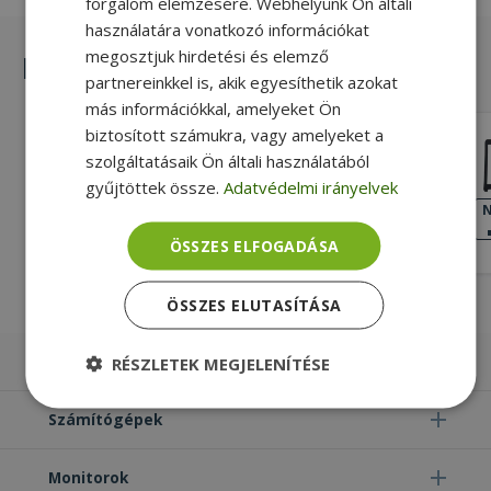
forgalom elemzésére. Webhelyünk Ön általi
használatára vonatkozó információkat
megosztjuk hirdetési és elemző
Hasonló termékek
partnereinkkel is, akik egyesíthetik azokat
más információkkal, amelyeket Ön
biztosított számukra, vagy amelyeket a
Dell for Latitude E7270, No TS (PN:
szolgáltatásaik Ön általi használatából
02YPVG)
gyűjtöttek össze.
Adatvédelmi irányelvek
Silver, Dell Kompatibilitás
NAGYON JÓ
N
ÁLLAPOT
5 990 Ft
ÖSSZES ELFOGADÁSA
ÖSSZES ELUTASÍTÁSA
Laptopok
RÉSZLETEK MEGJELENÍTÉSE
Elengedhetetlenül
Teljesítmény
Számítógépek
szükséges
Monitorok