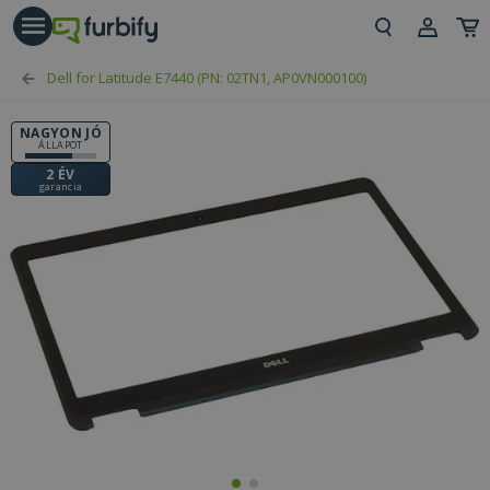
árás gomb
Beje
Dell for Latitude E7440 (PN: 02TN1, AP0VN000100)
Regi
NAGYON JÓ
ÁLLAPOT
2 ÉV
garancia