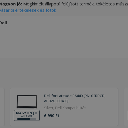
Nagyon jó:
Megkímélt állapotú felújított termék, tökéletes műsza
vásárlói értékelések és fotók
Dell
Dell for Latitude E6440 (PN: 02RPCD,
AP0VG000400)
Silver, Dell Kompatibilitás
NAGYON JÓ
6 990 Ft
ÁLLAPOT