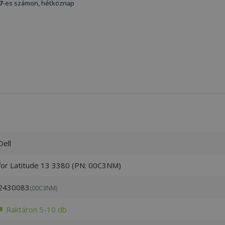
7
-es számon, hétköznap
Dell
for Latitude 13 3380 (PN: 00C3NM)
2430083
(00C3NM)
Raktáron 5-10 db