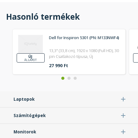
Hasonló termékek
Dell for Inspiron 5301 (PN: M133NWF4)
13,3" (33,8 cm), 1920 x 1080 (Full HD), 30
pin Csatlakozó típusa, Új
ÚJ
ÁLLAPOT
27 990 Ft
Laptopok
Számítógépek
Monitorok