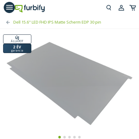
árás gomb
Beje
Dell 15.6" LED FHD IPS Matte Scherm EDP 30 pin
Regi
ÚJ
ÁLLAPOT
2 ÉV
garancia