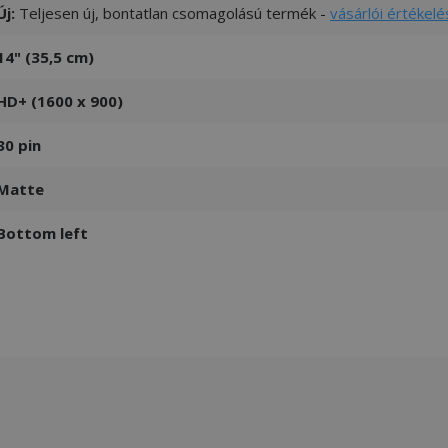
Új:
Teljesen új, bontatlan csomagolású termék -
vásárlói értékelé
14" (35,5 cm)
HD+ (1600 x 900)
30 pin
Matte
Bottom left