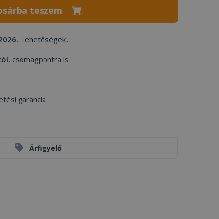
osárba teszem
2026.
Lehetőségek...
tól
, csomagpontra is
etési garancia
Árfigyelő