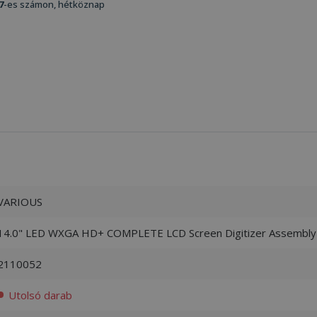
7
-es számon, hétköznap
VARIOUS
14.0" LED WXGA HD+ COMPLETE LCD Screen Digitizer Assembly f
2110052
Utolsó darab