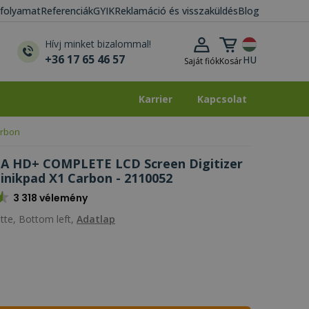
i folyamat
Referenciák
GYIK
Reklamáció és visszaküldés
Blog
Kosár lenyitása
Hívj minket bizalommal!
+36 17 65 46 57
HU
Saját fiók
Kosár
Karrier
Kapcsolat
Karrier
Kapcsolat
arbon
A HD+ COMPLETE LCD Screen Digitizer
inikpad X1 Carbon - 2110052
3 318 vélemény
tte, Bottom left,
Adatlap