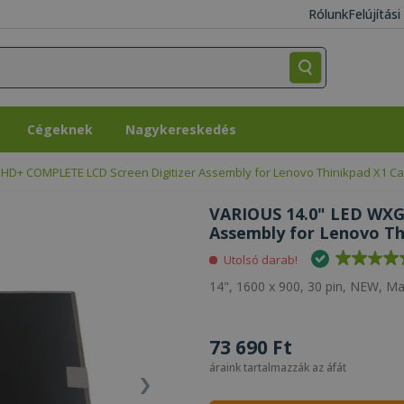
Rólunk
Felújítás
Cégeknek
Nagykereskedés
Cégeknek
Nagykereskedés
HD+ COMPLETE LCD Screen Digitizer Assembly for Lenovo Thinikpad X1 C
VARIOUS 14.0" LED WXG
Assembly for Lenovo Th
Utolsó darab!
14", 1600 x 900, 30 pin, NEW, Ma
73 690 Ft
áraink tartalmazzák az áfát