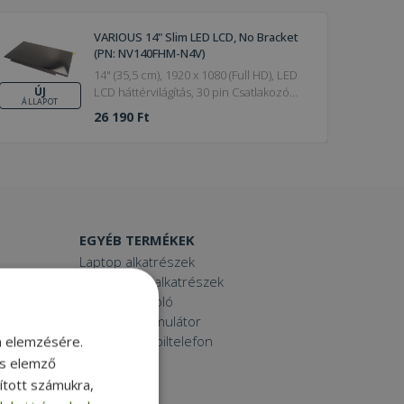
VARIOUS 14" Slim LED LCD, No Bracket
(PN: NV140FHM-N4V)
14" (35,5 cm), 1920 x 1080 (Full HD), LED
LCD háttérvilágítás, 30 pin Csatlakozó
ÚJ
ÁLLAPOT
típusa
26 190 Ft
EGYÉB TERMÉKEK
Laptop alkatrészek
Számítógép alkatrészek
Laptop dokkoló
Laptop akkumulátor
Használt mobiltelefon
m elemzésére.
Tablet
és elemző
Printer
sított számukra,
Toner