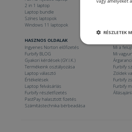
vagy amelyeket a 
2 in 1 laptop
Gamer P
Laptop bundle
Windows
Színes laptopok
Windows 11 laptopok
RÉSZLETEK M
HASZNOS OLDALAK
FURBIFY
Elengedhetetle
Ingyenes Norton előfizetés
Mi a felúj
szükséges
Furbify BLOG
Mi vagyun
Gyakori kérdések (GY.I.K.)
Árgaranci
Termékeink osztályozása
Furbify s
Laptop választó
Zöldek v
Értékelések
Furbify 
Laptop felvásárlás
Furbify 
Elenge
Furbify részletfizetés
Állásaján
PastPay halasztott fizetés
Az elengedhetetlenül
Számítástechnika bérbeadása
a fiókkezelést. A w
Név
CookieScriptConse