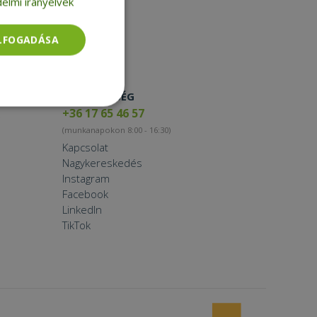
elmi irányelvek
Smartwatch
ELFOGADÁSA
ELÉRHETŐSÉG
Besorolatlan
+36 17 65 46 57
(munkanapokon 8:00 - 16:30)
Kapcsolat
Nagykereskedés
Instagram
Facebook
LinkedIn
rolatlan
TikTok
ói bejelentkezést és
tatás használja a