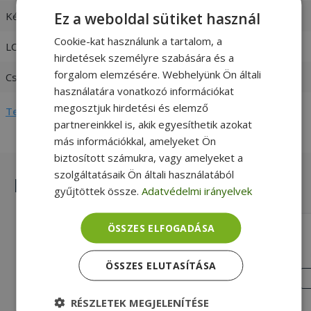
Ez a weboldal sütiket használ
Képernyő felbontás
WXGA (1366 x 768)
Cookie-kat használunk a tartalom, a
LCD háttérvilágítás
LED
hirdetések személyre szabására és a
forgalom elemzésére. Webhelyünk Ön általi
Csatlakozó típusa
30 pin
használatára vonatkozó információkat
megosztjuk hirdetési és elemző
Teljes adatlap megtekintése
partnereinkkel is, akik egyesíthetik azokat
más információkkal, amelyeket Ön
biztosított számukra, vagy amelyeket a
szolgáltatásaik Ön általi használatából
Hasonló termékek
gyűjtöttek össze.
Adatvédelmi irányelvek
ÖSSZES ELFOGADÁSA
VARIOUS 14" Slim LED LCD, No Bracket
(PN: NV140FHM-N4V)
14" (35,5 cm), 1920 x 1080 (Full HD), LED
ÖSSZES ELUTASÍTÁSA
LCD háttérvilágítás, 30 pin Csatlakozó
JÓ
ÁLLAPOT
típusa
21 990 Ft
RÉSZLETEK MEGJELENÍTÉSE