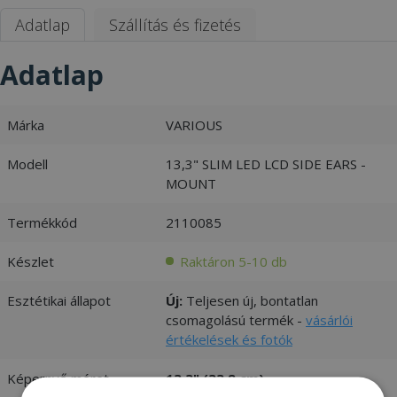
Adatlap
Szállítás és fizetés
Adatlap
Márka
VARIOUS
Modell
13,3" SLIM LED LCD SIDE EARS -
MOUNT
Termékkód
2110085
Készlet
Raktáron 5-10 db
Esztétikai állapot
Új:
Teljesen új, bontatlan
csomagolású termék -
vásárlói
értékelések és fotók
Képernyő méret
13,3" (33,8 cm)