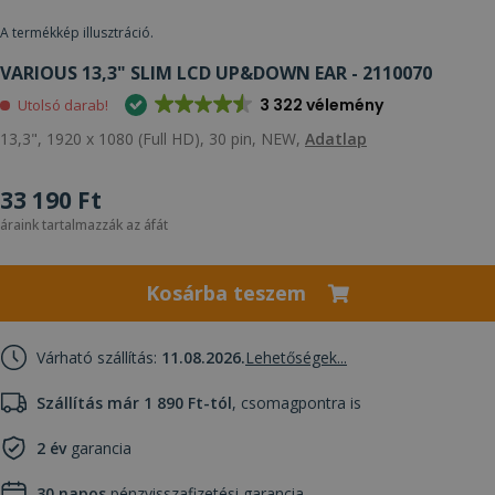
A termékkép illusztráció.
VARIOUS 13,3" SLIM LCD UP&DOWN EAR - 2110070
3 322 vélemény
Utolsó darab!
13,3", 1920 x 1080 (Full HD), 30 pin, NEW,
Adatlap
33 190 Ft
áraink tartalmazzák az áfát
Kosárba teszem
Várható szállítás:
11.08.2026.
Lehetőségek...
Szállítás már 1 890 Ft-tól
, csomagpontra is
2 év
garancia
30 napos
pénzvisszafizetési garancia