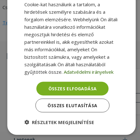
Cookie-kat használunk a tartalom, a
Csatlakozó típusa
30 pin
hirdetések személyre szabására és a
forgalom elemzésére. Webhelyünk Ön általi
Teljes adatlap megtekintése
használatára vonatkozó információkat
megosztjuk hirdetési és elemző
partnereinkkel is, akik egyesíthetik azokat
más információkkal, amelyeket Ön
Hasonló termékek
biztosított számukra, vagy amelyeket a
szolgáltatásaik Ön általi használatából
gyűjtöttek össze.
Adatvédelmi irányelvek
VARIOUS 14" Slim LED LCD, No Bracket
(PN: NV140FHM-N4V)
ÖSSZES ELFOGADÁSA
14" (35,5 cm), 1920 x 1080 (Full HD), LED
LCD háttérvilágítás, 30 pin Csatlakozó
JÓ
ÁLLAPOT
típusa
ÖSSZES ELUTASÍTÁSA
21 990 Ft
RÉSZLETEK MEGJELENÍTÉSE
Elengedhetetlenül
Teljesítmény
Laptopok