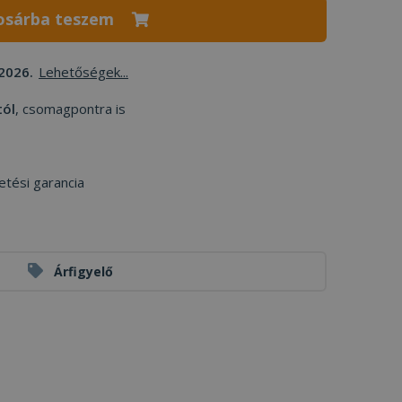
osárba teszem
2026.
Lehetőségek...
tól
, csomagpontra is
etési garancia
Árfigyelő