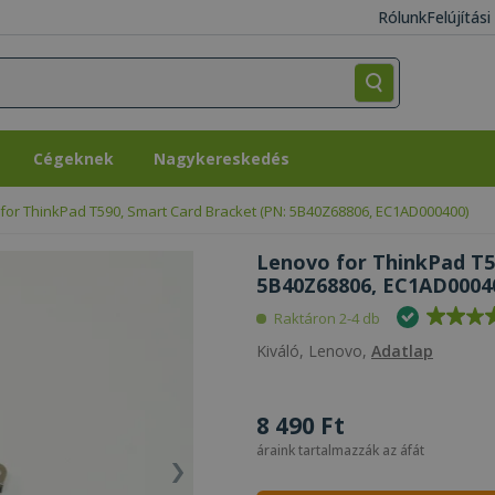
Rólunk
Felújítás
Cégeknek
Nagykereskedés
Cégeknek
Nagykereskedés
for ThinkPad T590, Smart Card Bracket (PN: 5B40Z68806, EC1AD000400)
Lenovo for ThinkPad T5
5B40Z68806, EC1AD00040
Raktáron 2-4 db
Kiváló, Lenovo,
Adatlap
8 490 Ft
áraink tartalmazzák az áfát