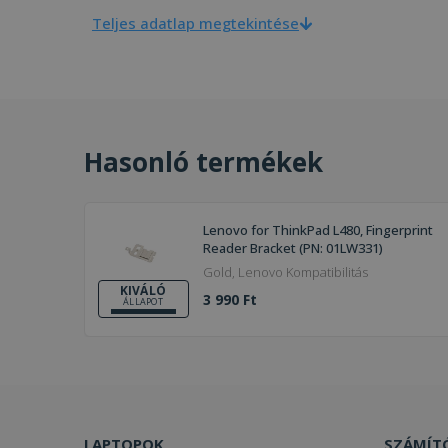
Teljes adatlap megtekintése
Hasonló termékek
Lenovo for ThinkPad L480, Fingerprint
Reader Bracket (PN: 01LW331)
Gold, Lenovo Kompatibilitás
KIVÁLÓ
3 990 Ft
ÁLLAPOT
LAPTOPOK
SZÁMÍT