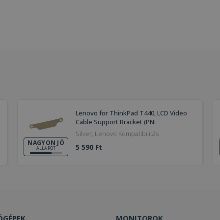
Lenovo for ThinkPad T440, LCD Video
Cable Support Bracket (PN:
EC0SR000800)
Silver, Lenovo Kompatibilitás
NAGYON JÓ
5 590 Ft
ÁLLAPOT
ÓGÉPEK
MONITOROK