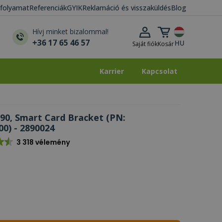
i folyamat
Referenciák
GYIK
Reklamáció és visszaküldés
Blog
Kosár lenyitása
Hívj minket bizalommal!
+36 17 65 46 57
HU
Saját fiók
Kosár
Karrier
Kapcsolat
Karrier
Kapcsolat
90, Smart Card Bracket (PN:
0) - 2890024
3 318 vélemény