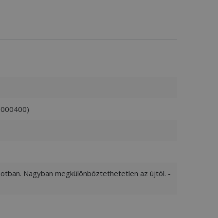
D000400)
apotban. Nagyban megkülönböztethetetlen az újtól. -