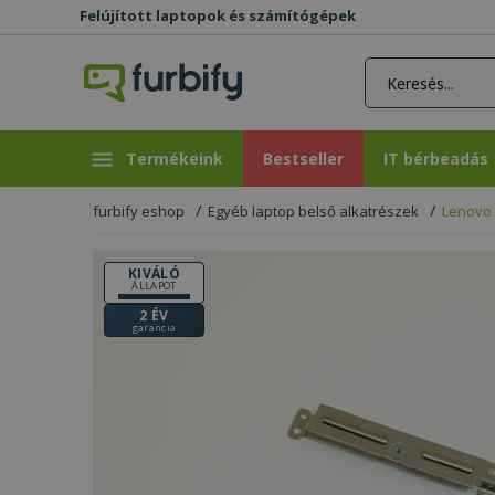
Felújított laptopok és számítógépek
rás gomb
Bestseller
IT bérbeadás
Termékeink
Bestseller
IT bérbeadás
furbify eshop
Egyéb laptop belső alkatrészek
Lenovo 
KIVÁLÓ
ÁLLAPOT
2 ÉV
garancia