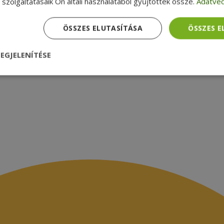
zsákbamacska
Garancia ellenőrzése
szolgáltatásaik Ön általi használatából gyűjtöttek össze.
Adatvéd
médiamegjelenések
latok
ÖSSZES ELUTASÍTÁSA
ÖSSZES 
EGJELENÍTÉSE
nül
Teljesítmény
Célzás
Funkcionalitás
dhetetlenül szükséges
Teljesítmény
Célzás
Funkcionalitás
Beso
 szükséges sütik lehetővé teszik a webhely alapvető funkcióit, például a felhasznál
eboldal nem használható megfelelően az elengedhetetlenül szükséges sütik nélkül.
Szolgáltató /
Lejárat
Leírás
Domain
nt
4 hét 2
Ezt a cookie-t a Cookie-Script.com szolgál
CookieScript