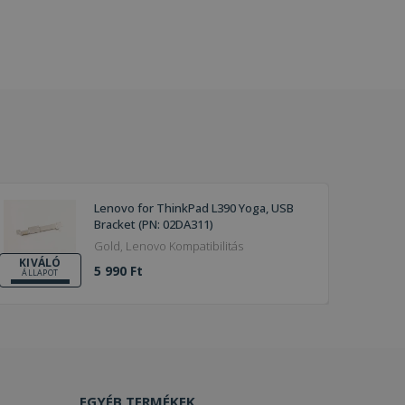
Lenovo for ThinkPad L390 Yoga, USB
Bracket (PN: 02DA311)
Gold, Lenovo Kompatibilitás
KIVÁLÓ
5 990 Ft
ÁLLAPOT
EGYÉB TERMÉKEK