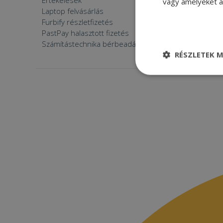
Értékelések
Furbify 
vagy amelyeket a 
Laptop felvásárlás
Furbify 
Furbify részletfizetés
Állásaján
PastPay halasztott fizetés
Számítástechnika bérbeadása
RÉSZLETEK M
Elengedhetetle
szükséges
Elenge
Az elengedhetetlenül
a fiókkezelést. A w
Név
CookieScriptConse