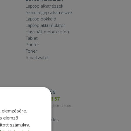
Laptop alkatrészek
Számítógép alkatrészek
Laptop dokkoló
Laptop akkumulátor
Használt mobiltelefon
Tablet
Printer
Toner
Smartwatch
ELÉRHETŐSÉG
+36 17 65 46 57
(munkanapokon 8:00 - 16:30)
m elemzésére.
Kapcsolat
és elemző
Nagykereskedés
sított számukra,
Instagram