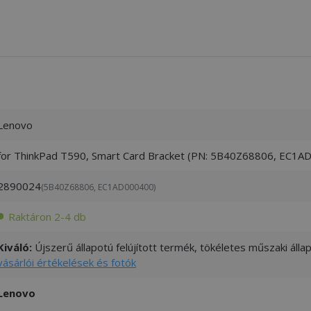
Lenovo
for ThinkPad T590, Smart Card Bracket (PN: 5B40Z68806, EC1A
2890024
(5B40Z68806, EC1AD000400)
Raktáron 2-4 db
Kiváló:
Újszerű állapotú felújított termék, tökéletes műszaki áll
vásárlói értékelések és fotók
Lenovo