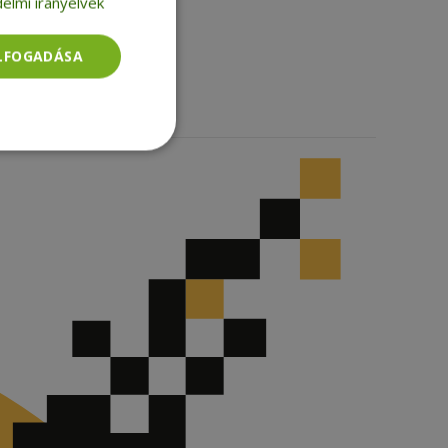
elmi irányelvek
Facebook
LinkedIn
TikTok
ELFOGADÁSA
Besorolatlan
rolatlan
ói bejelentkezést és
tatás használja a