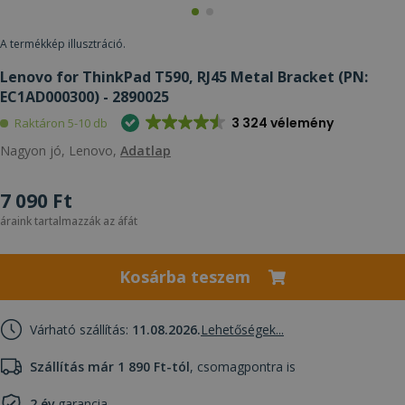
A termékkép illusztráció.
Lenovo for ThinkPad T590, RJ45 Metal Bracket (PN:
EC1AD000300) - 2890025
3 324 vélemény
Raktáron 5-10 db
Nagyon jó, Lenovo,
Adatlap
7 090 Ft
áraink tartalmazzák az áfát
Kosárba teszem
Várható szállítás:
11.08.2026.
Lehetőségek...
Szállítás már 1 890 Ft-tól
, csomagpontra is
2 év
garancia