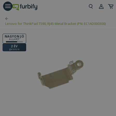
árás gomb
Beje
Lenovo for ThinkPad T590, RJ45 Metal Bracket (PN: EC1AD000300)
Regi
NAGYON JÓ
ÁLLAPOT
2 ÉV
garancia