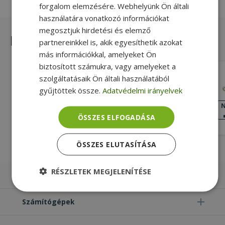
forgalom elemzésére. Webhelyünk Ön általi
használatára vonatkozó információkat
megosztjuk hirdetési és elemző
Hasonló termékek
partnereinkkel is, akik egyesíthetik azokat
más információkkal, amelyeket Ön
biztosított számukra, vagy amelyeket a
Lenovo for ThinkPad L480, Fingerprint
szolgáltatásaik Ön általi használatából
Reader Bracket (PN: 01LW331)
gyűjtöttek össze.
Adatvédelmi irányelvek
Gold, Lenovo Kompatibilitás
KIVÁLÓ
N
ÁLLAPOT
ÖSSZES ELFOGADÁSA
3 990 Ft
ÖSSZES ELUTASÍTÁSA
RÉSZLETEK MEGJELENÍTÉSE
Laptopok
Elengedhetetlenül
Teljesítmény
szükséges
Számítógépek