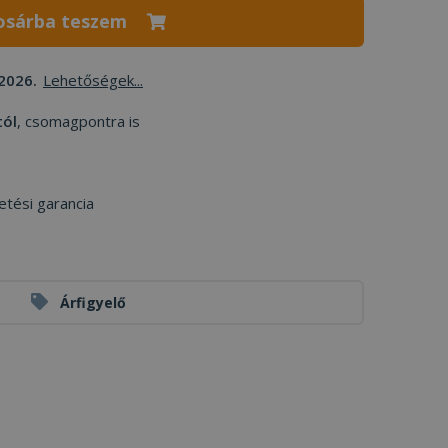
osárba teszem
2026.
Lehetőségek...
tól
, csomagpontra is
etési garancia
Árfigyelő