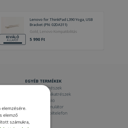
Lenovo for ThinkPad L390 Yoga, USB
Bracket (PN: 02DA311)
Gold, Lenovo Kompatibilitás
KIVÁLÓ
5 990 Ft
ÁLLAPOT
EGYÉB TERMÉKEK
Laptop alkatrészek
Számítógép alkatrészek
Laptop dokkoló
Laptop akkumulátor
m elemzésére.
Használt mobiltelefon
és elemző
Tablet
sított számukra,
Printer