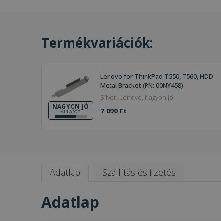
Termékvariációk:
Lenovo for ThinkPad T550, T560, HDD
Metal Bracket (PN: 00NY458)
Silver, Lenovo, Nagyon jó
NAGYON JÓ
7 090 Ft
ÁLLAPOT
Adatlap
Szállítás és fizetés
Adatlap