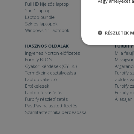
vagy amelyeket a 
Full HD kijelzős laptop
Használt 
2 in 1 laptop
Gamer P
Laptop bundle
Windows
Színes laptopok
Windows 11 laptopok
RÉSZLETEK M
HASZNOS OLDALAK
FURBIFY
Elengedhetetle
szükséges
Ingyenes Norton előfizetés
Mi a felúj
Furbify BLOG
Mi vagyun
Gyakori kérdések (GY.I.K.)
Árgaranci
Termékeink osztályozása
Furbify s
Laptop választó
Zöldek v
Értékelések
Furbify 
Laptop felvásárlás
Furbify 
Elenge
Furbify részletfizetés
Állásaján
Az elengedhetetlenül
PastPay halasztott fizetés
a fiókkezelést. A w
Számítástechnika bérbeadása
Név
CookieScriptConse