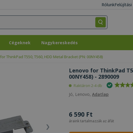
Rólunk
Felújítás
Cégeknek
Nagykereskedés
Cégeknek
Nagykereskedés
for ThinkPad T550, T560, HDD Metal Bracket (PN: 00NY458)
Lenovo for ThinkPad T5
00NY458) - 2890009
Raktáron 2-4 db
Jó, Lenovo,
Adatlap
6 590 Ft
áraink tartalmazzák az áfát