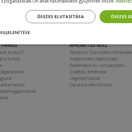
szolgáltatásaik Ön általi használatából gyűjtöttek össze.
Adatvéd
Mini PC
27“ monitor
C
Használt projektor
ÖSSZES ELUTASÍTÁSA
ÖSSZES 
 11 PC
EGJELENÍTÉSE
 THINGS
APRÓBETŰS RÉSZ
nül
Teljesítmény
Célzás
Funkcionalitás
ított eszköz?
Általános Szerződési Feltételek
k a furbify
Adatkezelési tájékoztató
a
Reklamáció és visszaküldés
zolgáltatások
Szállítási feltételek
agyunk
Céginformációk
zsákbamacska
Garancia ellenőrzése
médiamegjelenések
dhetetlenül szükséges
Teljesítmény
Célzás
Funkcionalitás
Beso
latok
 szükséges sütik lehetővé teszik a webhely alapvető funkcióit, például a felhasznál
eboldal nem használható megfelelően az elengedhetetlenül szükséges sütik nélkül.
Szolgáltató /
Lejárat
Leírás
Domain
nt
4 hét 2
Ezt a cookie-t a Cookie-Script.com szolgál
CookieScript