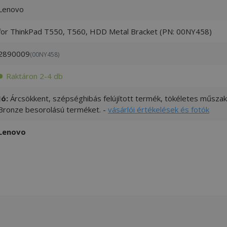
Lenovo
for ThinkPad T550, T560, HDD Metal Bracket (PN: 00NY458)
2890009
(00NY458)
Raktáron 2-4 db
Jó:
Árcsökkent, szépséghibás felújított termék, tökéletes műszaki
Bronze besorolású terméket. -
vásárlói értékelések és fotók
Lenovo