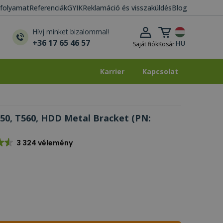
i folyamat
Referenciák
GYIK
Reklamáció és visszaküldés
Blog
Kosár lenyitása
Hívj minket bizalommal!
+36 17 65 46 57
HU
Saját fiók
Kosár
Karrier
Kapcsolat
Karrier
Kapcsolat
50, T560, HDD Metal Bracket (PN:
3 324 vélemény