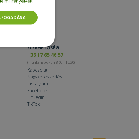
elmi irányelvek
Toner
Smartwatch
ELFOGADÁSA
ELÉRHETŐSÉG
Besorolatlan
+36 17 65 46 57
(munkanapokon 8:00 - 16:30)
Kapcsolat
Nagykereskedés
Instagram
Facebook
rolatlan
LinkedIn
TikTok
ói bejelentkezést és
tatás használja a