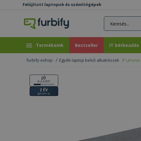
Felújított laptopok és számítógépek
rás gomb
Bestseller
IT bérbeadás
Termékeink
Bestseller
IT bérbeadás
furbify eshop
Egyéb laptop belső alkatrészek
Lenovo 
JÓ
ÁLLAPOT
2 ÉV
garancia