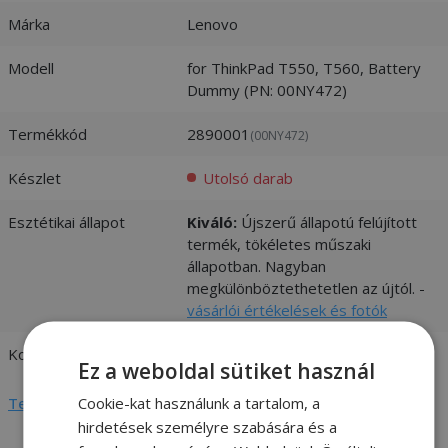
Márka
Lenovo
Modell
for ThinkPad T550, T560, Battery
Dummy (PN: 00NY472)
Termékkód
2890001
(00NY472)
Készlet
Utolsó darab
Esztétikai állapot
Kiváló:
Újszerű állapotú felújított
termék, tökéletes műszaki
állapotban. Nagyban
megkülönböztethetetlen az újtól. -
vásárlói értékelések és fotók
Kompatibilitás
Lenovo
Ez a weboldal sütiket használ
Cookie-kat használunk a tartalom, a
Teljes adatlap megtekintése
hirdetések személyre szabására és a