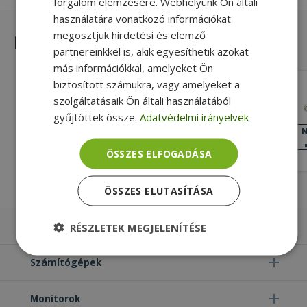
forgalom elemzésére. Webhelyünk Ön általi
használatára vonatkozó információkat
megosztjuk hirdetési és elemző
Hasonló termékek
partnereinkkel is, akik egyesíthetik azokat
más információkkal, amelyeket Ön
biztosított számukra, vagy amelyeket a
Lenovo for ThinkPad L480, Fingerprint
szolgáltatásaik Ön általi használatából
Reader Bracket (PN: 01LW331)
gyűjtöttek össze.
Adatvédelmi irányelvek
Gold, Lenovo Kompatibilitás
KIVÁLÓ
N
ÁLLAPOT
3 990 Ft
ÖSSZES ELFOGADÁSA
ÖSSZES ELUTASÍTÁSA
Laptopok
RÉSZLETEK MEGJELENÍTÉSE
Elengedhetetlenül
Teljesítmény
Számítógépek
szükséges
Monitorok