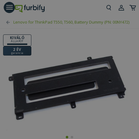
árás gomb
Beje
Lenovo for ThinkPad T550, T560, Battery Dummy (PN: 00NY472)
Regi
KIVÁLÓ
ÁLLAPOT
2 ÉV
garancia