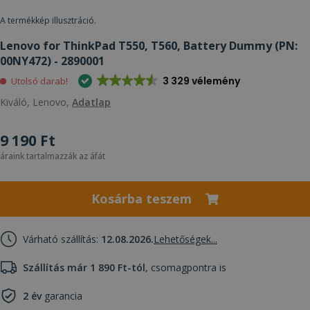
A termékkép illusztráció.
Lenovo for ThinkPad T550, T560, Battery Dummy (PN:
00NY472) - 2890001
3 329 vélemény
Utolsó darab!
Kiváló, Lenovo,
Adatlap
9 190 Ft
áraink tartalmazzák az áfát
Kosárba teszem
Várható szállítás:
12.08.2026.
Lehetőségek...
Szállítás már 1 890 Ft-tól
, csomagpontra is
2 év
garancia