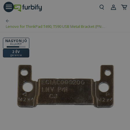
árás gomb
Beje
Lenovo for ThinkPad T490, T590 USB Metal Bracket (PN:
Regi
EC1AC000200)
NAGYON JÓ
ÁLLAPOT
2 ÉV
garancia