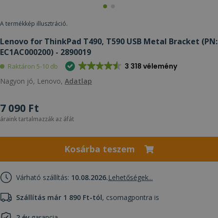
A termékkép illusztráció.
Lenovo for ThinkPad T490, T590 USB Metal Bracket (PN:
EC1AC000200) - 2890019
3 318 vélemény
Raktáron 5-10 db
Nagyon jó, Lenovo,
Adatlap
7 090 Ft
áraink tartalmazzák az áfát
Kosárba teszem
Várható szállítás:
10.08.2026.
Lehetőségek...
Szállítás már 1 890 Ft-tól
, csomagpontra is
2 év
garancia