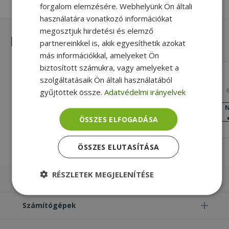
forgalom elemzésére. Webhelyünk Ön általi
használatára vonatkozó információkat
megosztjuk hirdetési és elemző
Hasonló termékek
partnereinkkel is, akik egyesíthetik azokat
más információkkal, amelyeket Ön
biztosított számukra, vagy amelyeket a
Lenovo for ThinkPad L480, Fingerprint
szolgáltatásaik Ön általi használatából
Reader Bracket (PN: 01LW331)
gyűjtöttek össze.
Adatvédelmi irányelvek
Gold, Lenovo Kompatibilitás
KIVÁLÓ
N
ÁLLAPOT
ÖSSZES ELFOGADÁSA
3 990 Ft
ÖSSZES ELUTASÍTÁSA
RÉSZLETEK MEGJELENÍTÉSE
Laptopok
Elengedhetetlenül
Teljesítmény
szükséges
Számítógépek