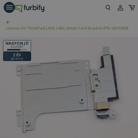
árás gomb
Beje
Lenovo for ThinkPad L450, L460, Smart Card Bracket (PN: 00HT809)
Regi
NAGYON JÓ
ÁLLAPOT
2 ÉV
garancia