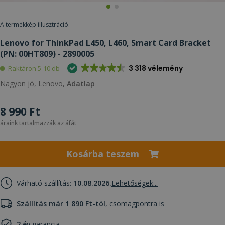
A termékkép illusztráció.
Lenovo for ThinkPad L450, L460, Smart Card Bracket
(PN: 00HT809) - 2890005
3 318 vélemény
Raktáron 5-10 db
Nagyon jó, Lenovo,
Adatlap
8 990 Ft
áraink tartalmazzák az áfát
Kosárba teszem
Várható szállítás:
10.08.2026.
Lehetőségek...
Szállítás már 1 890 Ft-tól
, csomagpontra is
2 év
garancia