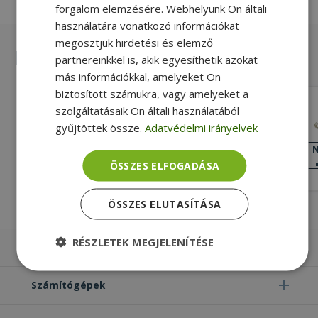
forgalom elemzésére. Webhelyünk Ön általi
használatára vonatkozó információkat
megosztjuk hirdetési és elemző
Hasonló termékek
partnereinkkel is, akik egyesíthetik azokat
más információkkal, amelyeket Ön
biztosított számukra, vagy amelyeket a
Lenovo for ThinkPad L480, Fingerprint
szolgáltatásaik Ön általi használatából
Reader Bracket (PN: 01LW331)
gyűjtöttek össze.
Adatvédelmi irányelvek
Gold, Lenovo Kompatibilitás
KIVÁLÓ
N
ÁLLAPOT
ÖSSZES ELFOGADÁSA
3 990 Ft
ÖSSZES ELUTASÍTÁSA
RÉSZLETEK MEGJELENÍTÉSE
Laptopok
Elengedhetetlenül
Teljesítmény
szükséges
Számítógépek