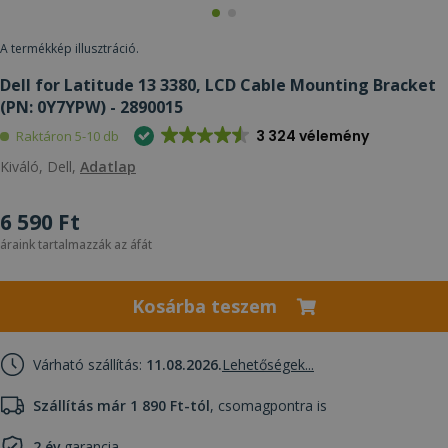
A termékkép illusztráció.
Dell for Latitude 13 3380, LCD Cable Mounting Bracket
(PN: 0Y7YPW) - 2890015
3 324 vélemény
Raktáron 5-10 db
Kiváló, Dell,
Adatlap
6 590 Ft
áraink tartalmazzák az áfát
Kosárba teszem
Várható szállítás:
11.08.2026.
Lehetőségek...
Szállítás már 1 890 Ft-tól
, csomagpontra is
2 év
garancia