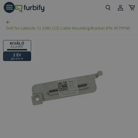
árás gomb
Beje
Dell for Latitude 13 3380, LCD Cable Mounting Bracket (PN: 0Y7YPW)
Regi
KIVÁLÓ
ÁLLAPOT
2 ÉV
garancia