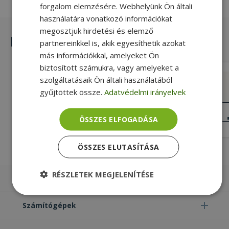
forgalom elemzésére. Webhelyünk Ön általi
használatára vonatkozó információkat
megosztjuk hirdetési és elemző
Hasonló termékek
partnereinkkel is, akik egyesíthetik azokat
más információkkal, amelyeket Ön
biztosított számukra, vagy amelyeket a
Dell for Latitude E5520, SATA Hard
szolgáltatásaik Ön általi használatából
Drive Connector
gyűjtöttek össze.
Adatvédelmi irányelvek
Gold, Dell Kompatibilitás
KIVÁLÓ
ÁLLAPOT
ÖSSZES ELFOGADÁSA
4 990 Ft
ÖSSZES ELUTASÍTÁSA
RÉSZLETEK MEGJELENÍTÉSE
Laptopok
Elengedhetetlenül
Teljesítmény
szükséges
Számítógépek