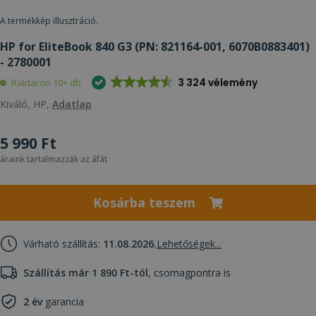
A termékkép illusztráció.
HP for EliteBook 840 G3 (PN: 821164-001, 6070B0883401)
- 2780001
3 324 vélemény
Raktáron 10+ db
Kiváló, HP,
Adatlap
5 990 Ft
áraink tartalmazzák az áfát
Kosárba teszem
Várható szállítás:
11.08.2026.
Lehetőségek...
Szállítás már 1 890 Ft-tól
, csomagpontra is
2 év
garancia