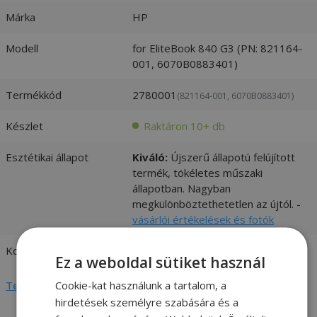
Márka
HP
Modell
for EliteBook 840 G3 (PN: 821164-
001, 6070B0883401)
Termékkód
2780001
(821164-001, 6070B0883401)
Készlet
Raktáron 10+ db
Esztétikai állapot
Kiváló:
Újszerű állapotú felújított
termék, tökéletes műszaki
állapotban. Nagyban
megkülönböztethetetlen az újtól. -
vásárlói értékelések és fotók
Kompatibilitás
HP
Ez a weboldal sütiket használ
Cookie-kat használunk a tartalom, a
Teljes adatlap megtekintése
hirdetések személyre szabására és a