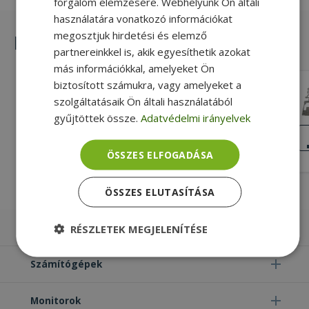
forgalom elemzésére. Webhelyünk Ön általi
használatára vonatkozó információkat
megosztjuk hirdetési és elemző
Hasonló termékek
partnereinkkel is, akik egyesíthetik azokat
más információkkal, amelyeket Ön
biztosított számukra, vagy amelyeket a
HP for ZBook 17 G3, 17 G4 (PN:
szolgáltatásaik Ön általi használatából
851613-001)
gyűjtöttek össze.
Adatvédelmi irányelvek
Gold, HP Kompatibilitás
KIVÁLÓ
ÁLLAPOT
5 490 Ft
ÖSSZES ELFOGADÁSA
ÖSSZES ELUTASÍTÁSA
Laptopok
RÉSZLETEK MEGJELENÍTÉSE
Elengedhetetlenül
Teljesítmény
Számítógépek
szükséges
Monitorok