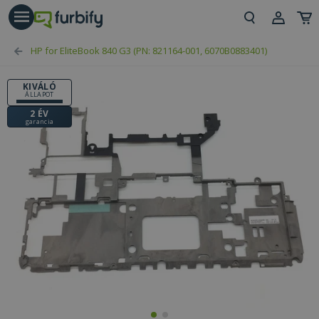
árás gomb
Beje
HP for EliteBook 840 G3 (PN: 821164-001, 6070B0883401)
Regi
KIVÁLÓ
ÁLLAPOT
2 ÉV
garancia