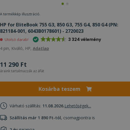
A termékkép illusztráció.
HP for EliteBook 755 G3, 850 G3, 755 G4, 850 G4 (PN:
821184-001, 6043B0178601) - 2720023
3 324 vélemény
Utolsó darab!
4 pin, Kiváló, HP,
Adatlap
11 290 Ft
áraink tartalmazzák az áfát
Kosárba teszem
Várható szállítás:
11.08.2026.
Lehetőségek...
Szállítás már 1 890 Ft-tól
, csomagpontra is
2 év
garancia