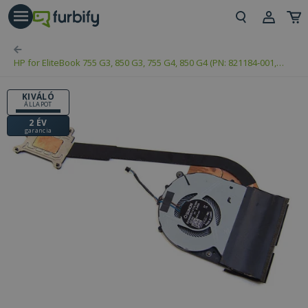
árás gomb
Beje
HP for EliteBook 755 G3, 850 G3, 755 G4, 850 G4 (PN: 821184-001,
Regi
6043B0178601)
KIVÁLÓ
ÁLLAPOT
2 ÉV
garancia