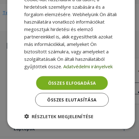
hirdetések személyre szabására és a
Teljes adatlap megtekintése
forgalom elemzésére. Webhelyünk Ön általi
használatára vonatkozó információkat
megosztjuk hirdetési és elemző
partnereinkkel is, akik egyesíthetik azokat
Hasonló termékek
más információkkal, amelyeket Ön
biztosított számukra, vagy amelyeket a
szolgáltatásaik Ön általi használatából
gyűjtöttek össze.
Adatvédelmi irányelvek
HP for EliteBook 820 G3 (PN: 821691-
001, 6043B0178404)
4 pin Csatlakozó típusa, Gold, HP
ÖSSZES ELFOGADÁSA
Kompatibilitás
KIVÁLÓ
ÁLLAPOT
4 990 Ft
ÖSSZES ELUTASÍTÁSA
RÉSZLETEK MEGJELENÍTÉSE
Laptopok
Elengedhetetlenül
Teljesítmény
szükséges