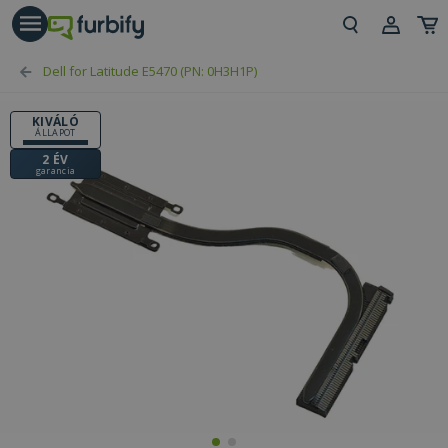
árás gomb
Beje
Dell for Latitude E5470 (PN: 0H3H1P)
Regi
KIVÁLÓ
ÁLLAPOT
2 ÉV
garancia