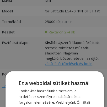
Márka
Dell
Modell
for Latitude E5470 (PN: 0H3H1P)
Termékkód
2500040
(0H3H1P)
Készlet
Raktáron 2-4 db
Esztétikai állapot
Kiváló:
Újszerű állapotú felújított
termék, tökéletes műszaki
állapotban. Nagyban
megkülönböztethetetlen az újtól. -
vásárlói értékelések és fotók
Kompatibilitás
Dell
Ez a weboldal sütiket használ
Teljes adatlap megtekintése
Cookie-kat használunk a tartalom, a
hirdetések személyre szabására és a
forgalom elemzésére. Webhelyünk Ön általi