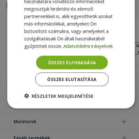
használatára vonatkozó információkat
Hasonló termékek
megosztjuk hirdetési és elemző
partnereinkkel is, akik egyesíthetik azokat
más információkkal, amelyeket Ön
Dell for Latitude E5540 (PN: 04TDCF)
biztosított számukra, vagy amelyeket a
szolgáltatásaik Ön általi használatából
Gold, Dell Kompatibilitás
gyűjtöttek össze.
Adatvédelmi irányelvek
KIVÁLÓ
N
ÁLLAPOT
6 990 Ft
ÖSSZES ELFOGADÁSA
ÖSSZES ELUTASÍTÁSA
Laptopok
RÉSZLETEK MEGJELENÍTÉSE
Számítógépek
Elengedhetetlenül
Teljesítmény
szükséges
Monitorok
Egyéb termékek
Célzás
Funkcionalitás
Besorolatlan