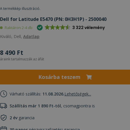
A termékkép illusztráció.
Dell for Latitude E5470 (PN: 0H3H1P) - 2500040
3 322 vélemény
Raktáron 2-4 db
Kiváló, Dell,
Adatlap
8 490 Ft
áraink tartalmazzák az áfát
Kosárba teszem
Várható szállítás:
11.08.2026.
Lehetőségek...
Szállítás már 1 890 Ft-tól
, csomagpontra is
2 év
garancia
30 napos
pénzvisszafizetési garancia