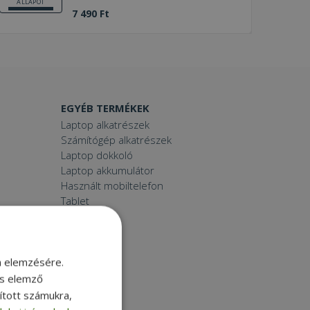
ÁLLAPOT
7 490 Ft
EGYÉB TERMÉKEK
Laptop alkatrészek
Számítógép alkatrészek
Laptop dokkoló
Laptop akkumulátor
Használt mobiltelefon
Tablet
Printer
Toner
Smartwatch
m elemzésére.
és elemző
sított számukra,