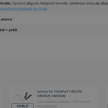
Kiváló:
Újszerű állapotú felújított termék, tökéletes műszaki áll
vásárlói értékelések és fotók
Lenovo
Bal + Jobb
Lenovo for ThinkPad T430 (PN:
04W3639, 04W3640)
4 pin Csatlakozó típusa, Gold, Lenovo
Kompatibilitás
KIVÁLÓ