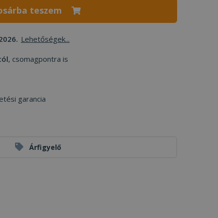
osárba teszem
2026.
Lehetőségek...
tól
, csomagpontra is
etési garancia
Árfigyelő