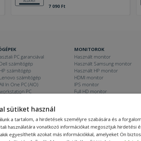
ÁLLAPOT
7 090 Ft
ÓGÉPEK
MONITOROK
asztali PC garanciával
Használt monitor
Dell számítógép
Használt Samsung monitor
 HP számítógép
Használt HP monitor
 Lenovo számítógép
HDMI monitor
All In One PC (AIO)
IPS monitor
 workstation PC
Full HD monitor
PC, monitorral
24“ monitor
Mini PC
27“ monitor
al sütiket használ
C
Használt projektor
 11 PC
álunk a tartalom, a hirdetések személyre szabására és a forgalo
tali használatára vonatkozó információkat megosztjuk hirdetési 
, akik egyesíthetik azokat más információkkal, amelyeket Ön bizto