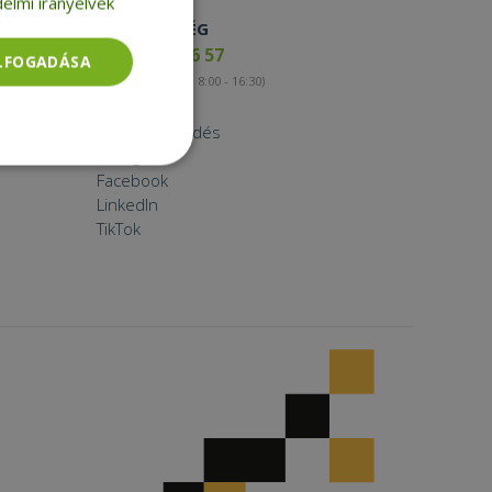
elmi irányelvek
ELÉRHETŐSÉG
+36 17 65 46 57
ELFOGADÁSA
(munkanapokon 8:00 - 16:30)
Kapcsolat
Nagykereskedés
Instagram
Besorolatlan
Facebook
LinkedIn
TikTok
rolatlan
ói bejelentkezést és
tatás használja a