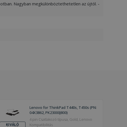
apotban. Nagyban megkülönböztethetetlen az újtól. -
Lenovo for ThinkPad T440s, T450s (PN:
04X3862, PK23000J800)
4 pin Csatlakozó típusa, Gold, Lenovo
Kompatibilitás
KIVÁLÓ