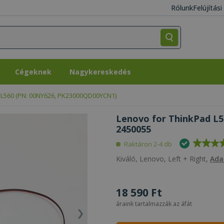
Rólunk
Felújítás
Cégeknek
Nagykereskedés
Cégeknek
Nagykereskedés
 L560 (PN: 00NY626, PK23000QD00YCN1)
Lenovo for ThinkPad L5
2450055
Raktáron 2-4 db
Kiváló, Lenovo, Left + Right,
Ada
18 590 Ft
áraink tartalmazzák az áfát