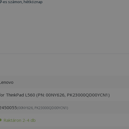
7
-es számon, hétköznap
Lenovo
for ThinkPad L560 (PN: 00NY626, PK23000QD00YCN1)
2450055
(00NY626, PK23000QD00YCN1)
Raktáron 2-4 db