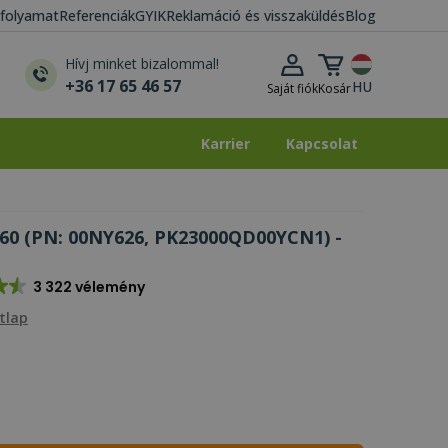
i folyamat
Referenciák
GYIK
Reklamáció és visszaküldés
Blog
Kosár lenyitása
Hívj minket bizalommal!
+36 17 65 46 57
HU
Saját fiók
Kosár
Karrier
Kapcsolat
Karrier
Kapcsolat
60 (PN: 00NY626, PK23000QD00YCN1) -
3 322 vélemény
tlap