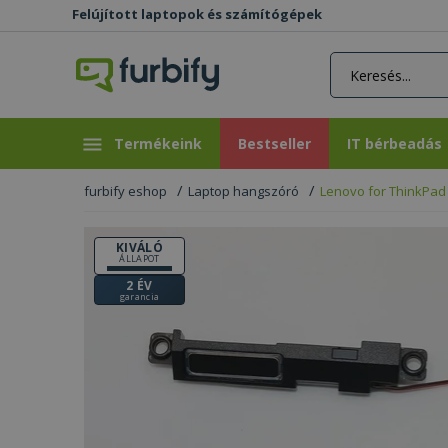
Felújított laptopok és számítógépek
rás gomb
Bestseller
IT bérbeadás
Termékeink
Bestseller
IT bérbeadás
furbify eshop
Laptop hangszóró
Lenovo for ThinkPad
KIVÁLÓ
ÁLLAPOT
2 ÉV
garancia