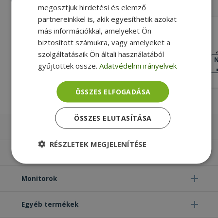
megosztjuk hirdetési és elemző
partnereinkkel is, akik egyesíthetik azokat
HP for ZBook 15 G1, ZBook 15 G2 (PN:
más információkkal, amelyeket Ön
734292-001)
biztosított számukra, vagy amelyeket a
4 pin Csatlakozó típusa, Gold, HP
szolgáltatásaik Ön általi használatából
Kompatibilitás, Bal + Jobb Oldal
KIVÁLÓ
N
gyűjtöttek össze.
Adatvédelmi irányelvek
ÁLLAPOT
4 990 Ft
ÖSSZES ELFOGADÁSA
ÖSSZES ELUTASÍTÁSA
Laptopok
RÉSZLETEK MEGJELENÍTÉSE
Számítógépek
Elengedhetetlenül
Teljesítmény
szükséges
Monitorok
Egyéb termékek
Célzás
Funkcionalitás
Besorolatlan