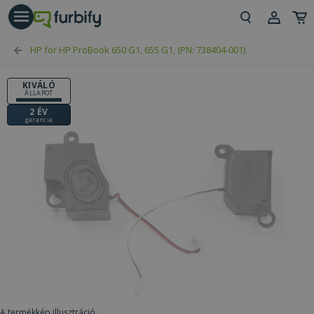
árás gomb
Beje
HP for HP ProBook 650 G1, 655 G1, (PN: 738404-001)
Regi
KIVÁLÓ
ÁLLAPOT
2 ÉV
garancia
A termékkép illusztráció.