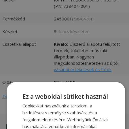
(PN: 738404-001)
Termékkód
2450001
(738404-001)
Készlet
Nincs készleten
Esztétikai állapot
Kiváló:
Újszerű állapotú felújított
termék, tökéletes műszaki
állapotban. Nagyban
megkülönböztethetetlen az újtól. -
vásárlói értékelések és fotók
Oldal
Bal + Jobb
Ez a weboldal sütiket használ
Teljes adatlap megtekintése
Cookie-kat használunk a tartalom, a
hirdetések személyre szabására és a
forgalom elemzésére. Webhelyünk Ön általi
Hasonló termékek
használatára vonatkozó információkat