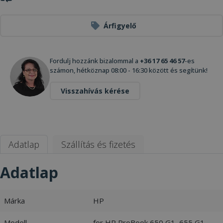
Árfigyelő
Fordulj hozzánk bizalommal a
+36 17 65 46 57
-es
számon, hétköznap 08:00 - 16:30 között és segítünk!
Visszahívás kérése
Adatlap
Szállítás és fizetés
Adatlap
Márka
HP
Modell
for HP ProBook 650 G1, 655 G1,