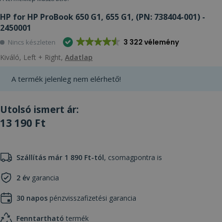
HP for HP ProBook 650 G1, 655 G1, (PN: 738404-001) -
2450001
3 322 vélemény
Nincs készleten
Kiváló, Left + Right,
Adatlap
A termék jelenleg nem elérhető!
Utolsó ismert ár:
13 190 Ft
Szállítás már 1 890 Ft-tól
, csomagpontra is
2 év
garancia
30 napos
pénzvisszafizetési garancia
Fenntartható
termék