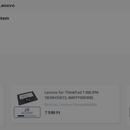
Lenovo
Nem
Lenovo for ThinkPad T450 (PN:
SB30H55673, AM0TF000300)
Bronze, Lenovo Kompatibilitás
JÓ
7 590 Ft
ÁLLAPOT