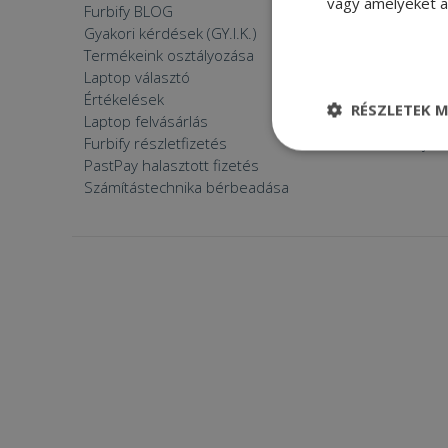
vagy amelyeket a 
Furbify BLOG
Mi vagyun
Gyakori kérdések (GY.I.K.)
Árgaranci
Termékeink osztályozása
Furbify s
Laptop választó
Zöldek v
Értékelések
Furbify 
RÉSZLETEK M
Laptop felvásárlás
Furbify 
Furbify részletfizetés
Állásaján
Elengedhetetle
PastPay halasztott fizetés
szükséges
Számítástechnika bérbeadása
Elenge
Az elengedhetetlenül
a fiókkezelést. A w
Név
CookieScriptConse