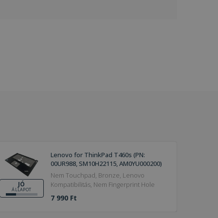
Lenovo for ThinkPad T460s (PN:
00UR988, SM10H22115, AM0YU000200)
Nem Touchpad, Bronze, Lenovo
Kompatibilitás, Nem Fingerprint Hole
JÓ
ÁLLAPOT
7 990 Ft