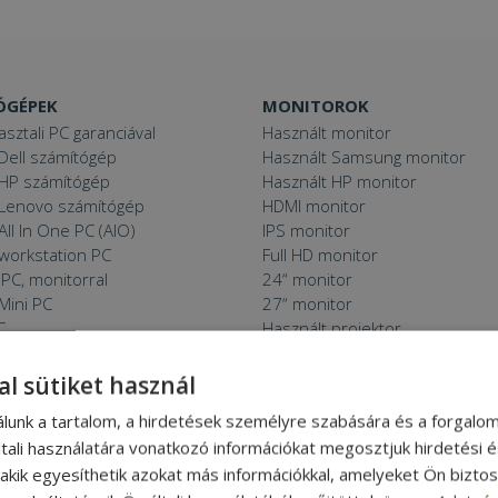
ÓGÉPEK
MONITOROK
asztali PC garanciával
Használt monitor
Dell számítógép
Használt Samsung monitor
 HP számítógép
Használt HP monitor
 Lenovo számítógép
HDMI monitor
All In One PC (AIO)
IPS monitor
 workstation PC
Full HD monitor
PC, monitorral
24“ monitor
Mini PC
27“ monitor
C
Használt projektor
 11 PC
al sütiket használ
álunk a tartalom, a hirdetések személyre szabására és a forgalo
tali használatára vonatkozó információkat megosztjuk hirdetési 
 THINGS
APRÓBETŰS RÉSZ
, akik egyesíthetik azokat más információkkal, amelyeket Ön bizto
ított eszköz?
Általános Szerződési Feltételek