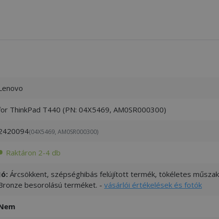
Lenovo
for ThinkPad T440 (PN: 04X5469, AM0SR000300)
2420094
(04X5469, AM0SR000300)
Raktáron 2-4 db
Jó:
Árcsökkent, szépséghibás felújított termék, tökéletes műszaki
Bronze besorolású terméket. -
vásárlói értékelések és fotók
Nem