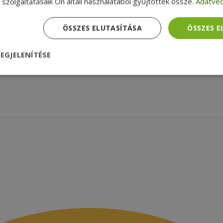
szolgáltatásaik Ön általi használatából gyűjtöttek össze.
Adatvéd
k a furbify
Adatkezelési tájékoztató
a
Reklamáció és visszaküldés
zolgáltatások
Szállítási feltételek
ÖSSZES ELUTASÍTÁSA
ÖSSZES 
agyunk
Céginformációk
zsákbamacska
Garancia ellenőrzése
EGJELENÍTÉSE
médiamegjelenések
latok
nül
Teljesítmény
Célzás
Funkcionalitás
dhetetlenül szükséges
Teljesítmény
Célzás
Funkcionalitás
Beso
 szükséges sütik lehetővé teszik a webhely alapvető funkcióit, például a felhasznál
eboldal nem használható megfelelően az elengedhetetlenül szükséges sütik nélkül.
Szolgáltató /
Lejárat
Leírás
Domain
nt
4 hét 2
Ezt a cookie-t a Cookie-Script.com szolgál
CookieScript