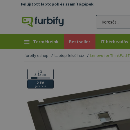
Felújított laptopok és számítógépek
rás gomb
Bestseller
IT bérbeadás
Termékeink
Bestseller
IT bérbeadás
furbify eshop
Laptop felső ház
Lenovo for ThinkPad T
JÓ
ÁLLAPOT
2 ÉV
garancia