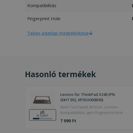
Kompatibilitás
Fingerprint Hole
Teljes adatlap megtekintése
Hasonló termékek
Lenovo for ThinkPad X240 (PN:
00HT392, AP0SX000B00)
Nem Touchpad, Bronze, Lenovo
Kompatibilitás, Igen Fingerprint Hole
JÓ
ÁLLAPOT
7 090 Ft