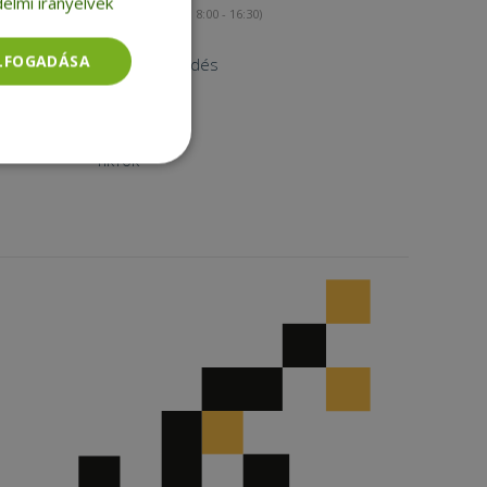
elmi irányelvek
(munkanapokon 8:00 - 16:30)
Kapcsolat
ELFOGADÁSA
Nagykereskedés
Instagram
Facebook
LinkedIn
TikTok
Besorolatlan
rolatlan
ói bejelentkezést és
tatás használja a