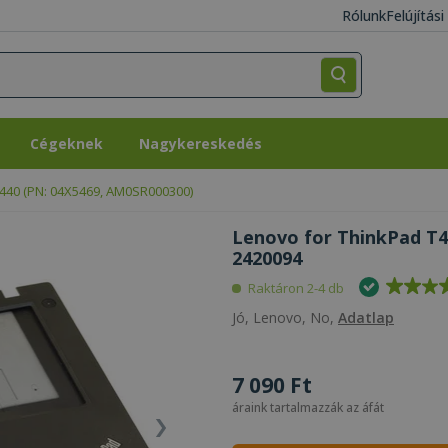
Rólunk
Felújítás
Cégeknek
Nagykereskedés
Cégeknek
Nagykereskedés
440 (PN: 04X5469, AM0SR000300)
Lenovo for ThinkPad T4
2420094
Raktáron 2-4 db
Jó, Lenovo, No,
Adatlap
7 090 Ft
áraink tartalmazzák az áfát