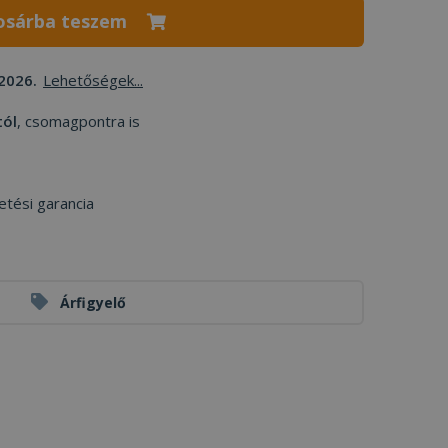
osárba teszem
2026.
Lehetőségek...
tól
, csomagpontra is
etési garancia
Árfigyelő