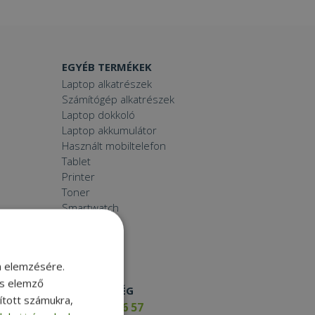
EGYÉB TERMÉKEK
Laptop alkatrészek
Számítógép alkatrészek
Laptop dokkoló
Laptop akkumulátor
Használt mobiltelefon
Tablet
Printer
Toner
Smartwatch
m elemzésére.
és elemző
ELÉRHETŐSÉG
sított számukra,
+36 17 65 46 57