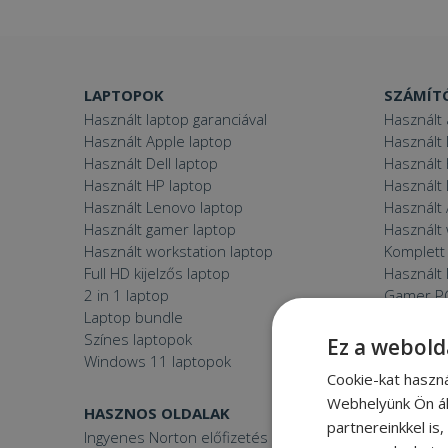
LAPTOPOK
SZÁMÍT
Használt laptop garanciával
Használt 
Használt Apple laptop
Használt 
Használt Dell laptop
Használt
Használt HP laptop
Használt
Használt Lenovo laptop
Használt 
Használt gamer laptop
Használt
Használt workstation laptop
Komplett 
Full HD kijelzős laptop
Használt 
2 in 1 laptop
Gamer P
Laptop bundle
Windows
Színes laptopok
Ez a webold
Windows 11 laptopok
Cookie-kat haszn
Webhelyünk Ön ál
HASZNOS OLDALAK
FURBIFY
partnereinkkel is
Ingyenes Norton előfizetés
Mi a felúj