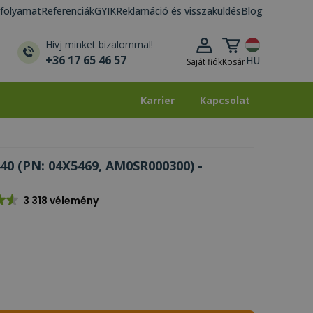
i folyamat
Referenciák
GYIK
Reklamáció és visszaküldés
Blog
Kosár lenyitása
Hívj minket bizalommal!
+36 17 65 46 57
HU
Saját fiók
Kosár
Karrier
Kapcsolat
Karrier
Kapcsolat
40 (PN: 04X5469, AM0SR000300) -
3 318 vélemény