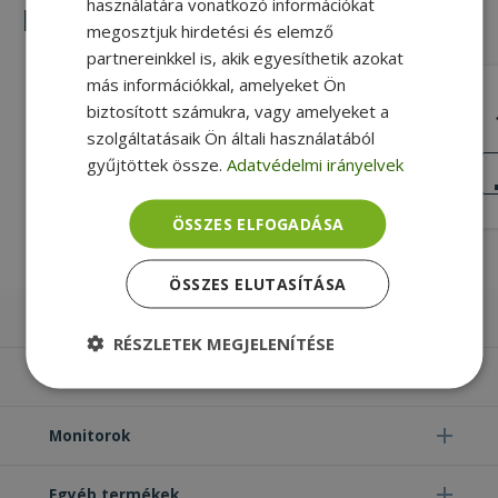
használatára vonatkozó információkat
Hasonló termékek
megosztjuk hirdetési és elemző
partnereinkkel is, akik egyesíthetik azokat
más információkkal, amelyeket Ön
Dell for Latitude E6410 (PN: 0Y42JK)
biztosított számukra, vagy amelyeket a
szolgáltatásaik Ön általi használatából
Igen Touchpad, Nem Fingerprint
gyűjtöttek össze.
Adatvédelmi irányelvek
reader, Bronze, Dell Kompatibilitás
JÓ
ÁLLAPOT
4 990 Ft
ÖSSZES ELFOGADÁSA
ÖSSZES ELUTASÍTÁSA
Laptopok
RÉSZLETEK MEGJELENÍTÉSE
Számítógépek
Elengedhetetlenül
Teljesítmény
szükséges
Monitorok
Egyéb termékek
Célzás
Funkcionalitás
Besorolatlan