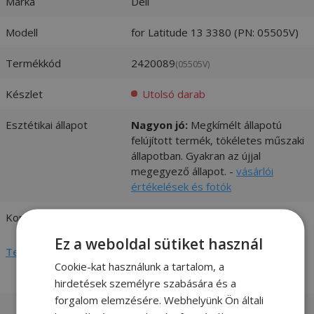
Márka
Dell
Modell
for Latitude 13 3380 (PN: 05505V)
Termékkód
2420089
(05505V)
Készlet
Utolsó darab
Esztétikai állapot
Nagyon jó:
Megkímélt állapotú
felújított termék, tökéletes műszaki
állapotban. Gyakran az újjal
megegyező állapot. -
vásárlói
értékelések és fotók
Kompatibilitás
Dell
Ez a weboldal sütiket használ
Teljes adatlap megtekintése
Cookie-kat használunk a tartalom, a
hirdetések személyre szabására és a
forgalom elemzésére. Webhelyünk Ön általi