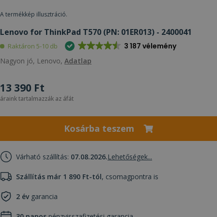
A termékkép illusztráció.
Lenovo for ThinkPad T570 (PN: 01ER013) - 2400041
3 187 vélemény
Raktáron 5-10 db
Nagyon jó, Lenovo,
Adatlap
13 390 Ft
áraink tartalmazzák az áfát
Kosárba teszem
Várható szállítás:
07.08.2026.
Lehetőségek...
Szállítás már 1 890 Ft-tól
, csomagpontra is
2 év
garancia
30 napos
pénzvisszafizetési garancia