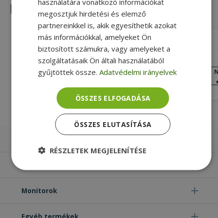
használatára vonatkozó információkat
Hasonló termékek
megosztjuk hirdetési és elemző
partnereinkkel is, akik egyesíthetik azokat
más információkkal, amelyeket Ön
Lenovo for ThinkPad T440s (PN:
biztosított számukra, vagy amelyeket a
04X3866, AP0SB000100)
szolgáltatásaik Ön általi használatából
Silver, Lenovo Kompatibilitás
gyűjtöttek össze.
Adatvédelmi irányelvek
NAGYON JÓ
N
ÁLLAPOT
8 490 Ft
ÖSSZES ELFOGADÁSA
ÖSSZES ELUTASÍTÁSA
Laptopok
RÉSZLETEK MEGJELENÍTÉSE
Számítógépek
Elengedhetetlenül
Teljesítmény
szükséges
Monitorok
Egyéb termékek
Célzás
Funkcionalitás
Besorolatlan