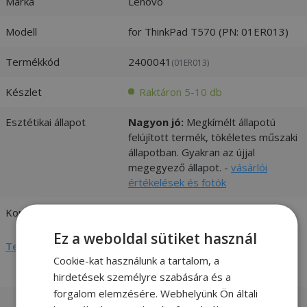
Márka
Lenovo
Modell
for ThinkPad T570 (PN: 01ER013)
Termékkód
2400041
(01ER013)
Készlet
Raktáron 5-10 db
Esztétikai állapot
Nagyon jó:
Megkímélt állapotú
felújított termék, tökéletes műszaki
állapotban. Gyakran az újjal
megegyező állapot. -
vásárlói
értékelések és fotók
Kompatibilitás
Lenovo
Ez a weboldal sütiket használ
Teljes adatlap megtekintése
Cookie-kat használunk a tartalom, a
hirdetések személyre szabására és a
forgalom elemzésére. Webhelyünk Ön általi