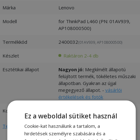
Márka
Lenovo
Modell
for ThinkPad L460 (PN: 01AV939,
AP108000500)
Termékkód
2400032
(01AV939, AP108000500)
Készlet
Raktáron 2-4 db
Esztétikai állapot
Nagyon jó:
Megkímélt állapotú
felújított termék, tökéletes műszaki
állapotban. Gyakran az újjal
megegyező állapot. -
vásárlói
értékelések és fotók
Kompatibilitás
Lenovo
Ez a weboldal sütiket használ
Cookie-kat használunk a tartalom, a
Teljes adatlap megtekintése
hirdetések személyre szabására és a