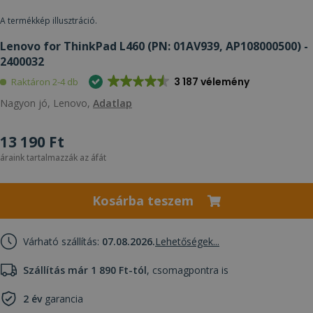
A termékkép illusztráció.
Lenovo for ThinkPad L460 (PN: 01AV939, AP108000500) -
2400032
3 187 vélemény
Raktáron 2-4 db
Nagyon jó, Lenovo,
Adatlap
13 190 Ft
áraink tartalmazzák az áfát
Kosárba teszem
Várható szállítás:
07.08.2026.
Lehetőségek...
Szállítás már 1 890 Ft-tól
, csomagpontra is
2 év
garancia