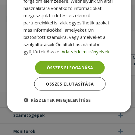
forgalom elemzésére. Webhelyünk Ön általi
használatára vonatkozó információkat
megosztjuk hirdetési és elemző
Hasonló termékek
partnereinkkel is, akik egyesíthetik azokat
más információkkal, amelyeket Ön
biztosított számukra, vagy amelyeket a
Lenovo for ThinkPad T440s (PN:
szolgáltatásaik Ön általi használatából
04X3866, AP0SB000100)
gyűjtöttek össze.
Adatvédelmi irányelvek
Silver, Lenovo Kompatibilitás
NAGYON JÓ
N
ÁLLAPOT
8 490 Ft
ÖSSZES ELFOGADÁSA
ÖSSZES ELUTASÍTÁSA
Laptopok
RÉSZLETEK MEGJELENÍTÉSE
Elengedhetetlenül
Teljesítmény
Számítógépek
szükséges
Monitorok