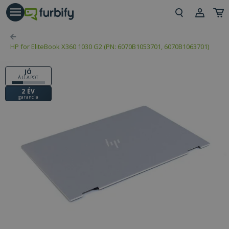
árás gomb
Beje
HP for EliteBook X360 1030 G2 (PN: 6070B1053701, 6070B1063701)
Regi
JÓ
ÁLLAPOT
2 ÉV
garancia