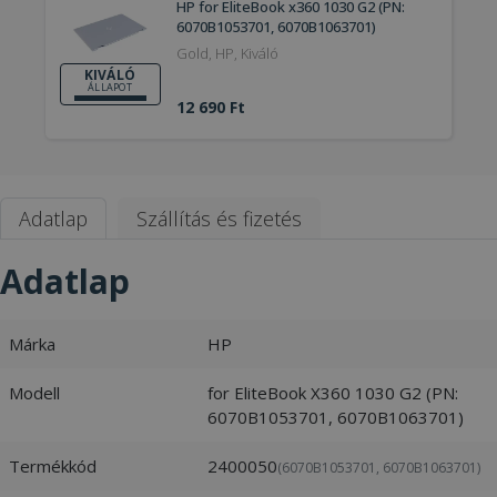
HP for EliteBook x360 1030 G2 (PN:
6070B1053701, 6070B1063701)
Gold, HP, Kiváló
KIVÁLÓ
ÁLLAPOT
12 690 Ft
Adatlap
Szállítás és fizetés
Adatlap
Márka
HP
Modell
for EliteBook X360 1030 G2 (PN:
6070B1053701, 6070B1063701)
Termékkód
2400050
(6070B1053701, 6070B1063701)