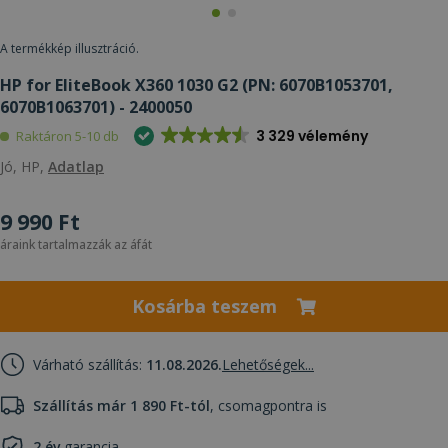
A termékkép illusztráció.
HP for EliteBook X360 1030 G2 (PN: 6070B1053701,
6070B1063701) - 2400050
3 329 vélemény
Raktáron 5-10 db
Jó, HP,
Adatlap
9 990 Ft
áraink tartalmazzák az áfát
Kosárba teszem
Várható szállítás:
11.08.2026.
Lehetőségek...
Szállítás már 1 890 Ft-tól
, csomagpontra is
2 év
garancia