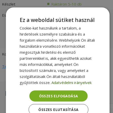
Készlet
Raktáron 5-10 db
Esztétikai állapot
Jó:
Árcsökkent, szépséghibás
Ez a weboldal sütiket használ
felújított termék, tökéletes műszaki
állapotban. Ha az ár a legfontosabb,
Cookie-kat használunk a tartalom, a
válassz Bronze besorolású
hirdetések személyre szabására és a
terméket. -
vásárlói értékelések és
forgalom elemzésére. Webhelyünk Ön általi
fotók
használatára vonatkozó információkat
megosztjuk hirdetési és elemző
Kompatibilitás
HP
partnereinkkel is, akik egyesíthetik azokat
más információkkal, amelyeket Ön
Teljes adatlap megtekintése
biztosított számukra, vagy amelyeket a
szolgáltatásaik Ön általi használatából
gyűjtöttek össze.
Adatvédelmi irányelvek
Hasonló termékek
ÖSSZES ELFOGADÁSA
ÖSSZES ELUTASÍTÁSA
HP for ZBook 15 G1, 15 G2 (PN: