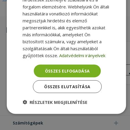
forgalom elemzésére. Webhelyünk Ön általi
használatára vonatkozó információkat
megosztjuk hirdetési és elemző
partnereinkkel is, akik egyesíthetik azokat
Hasonló termékek
más információkkal, amelyeket Ön
biztosított számukra, vagy amelyeket a
szolgáltatásaik Ön általi használatából
HP for EliteBook 840 G3, Smart Card
Reader Flex Cable (PN: 6035B0129301)
gyűjtöttek össze.
Adatvédelmi irányelvek
Gold, HP Kompatibilitás
KIVÁLÓ
ÖSSZES ELFOGADÁSA
ÁLLAPOT
5 190 Ft
ÖSSZES ELUTASÍTÁSA
RÉSZLETEK MEGJELENÍTÉSE
Laptopok
Elengedhetetlenül
Teljesítmény
szükséges
Számítógépek