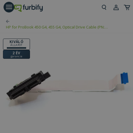
árás gomb
Beje
HP for ProBook 450 G4, 455 G4, Optical Drive Cable (PN:
Regi
DD0X83CD021)
KIVÁLÓ
ÁLLAPOT
2 ÉV
garancia