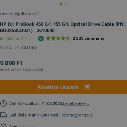
A termékkép illusztráció.
HP for ProBook 450 G4, 455 G4, Optical Drive Cable (PN:
DD0X83CD021) - 2610040
3 322 vélemény
Raktáron 5-10 db
Kiváló, HP,
Adatlap
9 090 Ft
áraink tartalmazzák az áfát
Kosárba teszem
Várható szállítás:
11.08.2026.
Lehetőségek...
Szállítás már 1 890 Ft-tól
, csomagpontra is
2 év
garancia