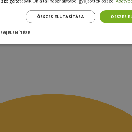
zsákbamacska
Garancia ellenőrzése
szolgáltatásaik Ön általi használatából gyűjtöttek össze.
Adatvéd
médiamegjelenések
latok
ÖSSZES ELUTASÍTÁSA
ÖSSZES 
EGJELENÍTÉSE
nül
Teljesítmény
Célzás
Funkcionalitás
dhetetlenül szükséges
Teljesítmény
Célzás
Funkcionalitás
Beso
 szükséges sütik lehetővé teszik a webhely alapvető funkcióit, például a felhasznál
eboldal nem használható megfelelően az elengedhetetlenül szükséges sütik nélkül.
Szolgáltató /
Lejárat
Leírás
Domain
nt
4 hét 2
Ezt a cookie-t a Cookie-Script.com szolgál
CookieScript