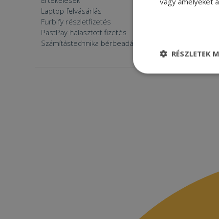
Értékelések
Furbify 
vagy amelyeket a 
Laptop felvásárlás
Furbify 
Furbify részletfizetés
Állásaján
PastPay halasztott fizetés
Számítástechnika bérbeadása
RÉSZLETEK M
Elengedhetetle
szükséges
Elenge
Az elengedhetetlenül
a fiókkezelést. A w
Név
CookieScriptConse