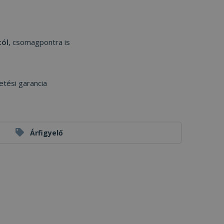
tól
, csomagpontra is
etési garancia
Árfigyelő