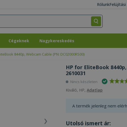
Rólunk
Felújítás
Cégeknek
Nagykereskedés
Cégeknek
Nagykereskedés
EliteBook 8440p, Webcam Cable (PN: DC02000RS00)
HP for EliteBook 8440p
2610031
Nincs készleten
Kiváló, HP,
Adatlap
A termék jelenleg nem elérh
Utolsó ismert ár: