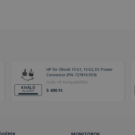
HP for ZBook 15 G1, 15 G2, DC Power
Connector (PN: 727819-FD9)
Gold, HP Kompatibilitás
KIVÁLÓ
5 490 Ft
ÁLLAPOT
ÓGÉPEK
MONITOROK