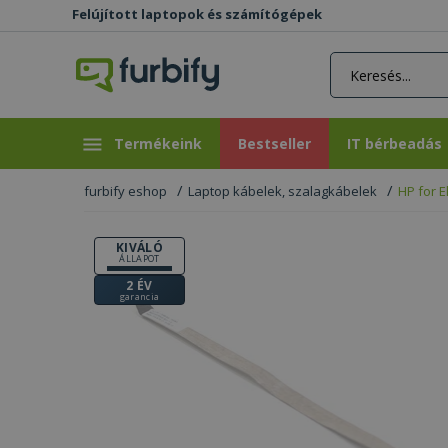
Felújított laptopok és számítógépek
rás gomb
Bestseller
IT bérbeadás
Termékeink
Bestseller
IT bérbeadás
furbify eshop
Laptop kábelek, szalagkábelek
HP for 
KIVÁLÓ
ÁLLAPOT
2 ÉV
garancia