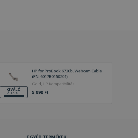
HP for ProBook 6730b, Webcam Cable
(PN: 6017B0150201)
Gold, HP Kompatibilitás
KIVÁLÓ
5 990 Ft
ÁLLAPOT
EGYÉB TERMÉKEK