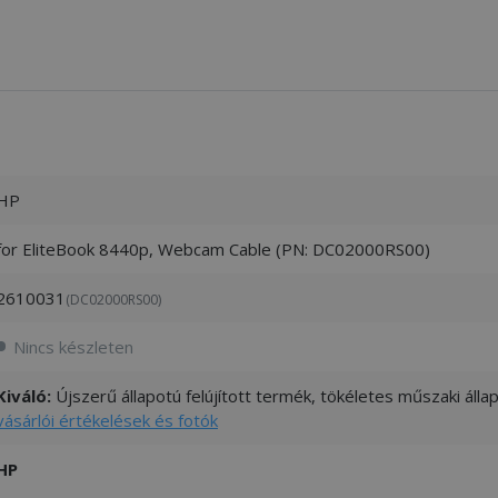
HP
for EliteBook 8440p, Webcam Cable (PN: DC02000RS00)
2610031
(DC02000RS00)
Nincs készleten
Kiváló:
Újszerű állapotú felújított termék, tökéletes műszaki áll
vásárlói értékelések és fotók
HP