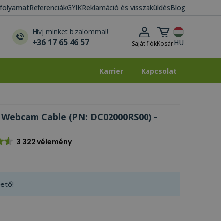
i folyamat
Referenciák
GYIK
Reklamáció és visszaküldés
Blog
Kosár lenyitása
Hívj minket bizalommal!
+36 17 65 46 57
HU
Saját fiók
Kosár
Karrier
Kapcsolat
Karrier
Kapcsolat
, Webcam Cable (PN: DC02000RS00) -
3 322 vélemény
ető!