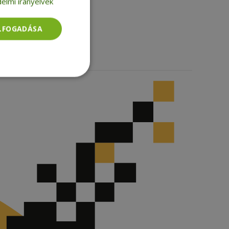
elmi irányelvek
Facebook
LinkedIn
TikTok
ELFOGADÁSA
Besorolatlan
rolatlan
ói bejelentkezést és
tatás használja a