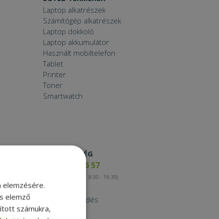
Laptop alkatrészek
Számítógép alkatrészek
Laptop dokkoló
Laptop akkumulátor
Használt mobiltelefon
Tablet
Printer
Toner
Smartwatch
ELÉRHETŐSÉG
+36 17 65 46 57
(munkanapokon 8:00 - 16:30)
m elemzésére.
Kapcsolat
és elemző
Nagykereskedés
sított számukra,
Instagram