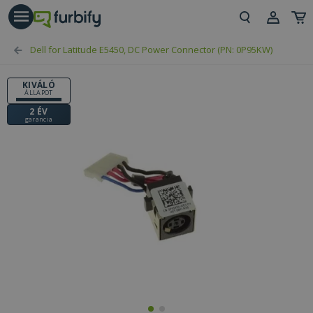
árás gomb
Beje
Dell for Latitude E5450, DC Power Connector (PN: 0P95KW)
Regi
KIVÁLÓ
ÁLLAPOT
2 ÉV
garancia