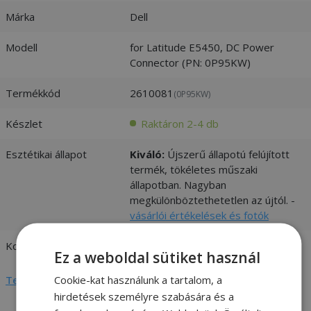
Márka
Dell
Modell
for Latitude E5450, DC Power
Connector (PN: 0P95KW)
Termékkód
2610081
(0P95KW)
Készlet
Raktáron 2-4 db
Esztétikai állapot
Kiváló:
Újszerű állapotú felújított
termék, tökéletes műszaki
állapotban. Nagyban
megkülönböztethetetlen az újtól. -
vásárlói értékelések és fotók
Kompatibilitás
Dell
Ez a weboldal sütiket használ
Cookie-kat használunk a tartalom, a
Teljes adatlap megtekintése
hirdetések személyre szabására és a