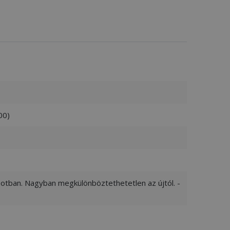
00)
apotban. Nagyban megkülönböztethetetlen az újtól. -