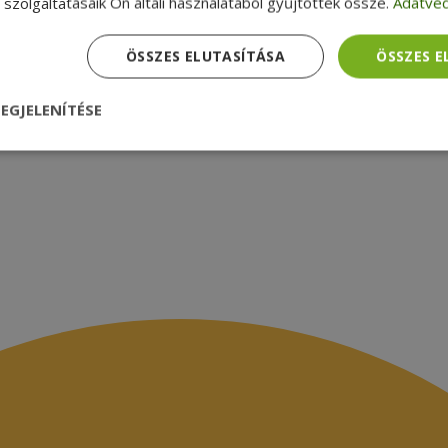
zsákbamacska
Garancia ellenőrzése
szolgáltatásaik Ön általi használatából gyűjtöttek össze.
Adatvéd
médiamegjelenések
latok
ÖSSZES ELUTASÍTÁSA
ÖSSZES 
EGJELENÍTÉSE
nül
Teljesítmény
Célzás
Funkcionalitás
dhetetlenül szükséges
Teljesítmény
Célzás
Funkcionalitás
Beso
 szükséges sütik lehetővé teszik a webhely alapvető funkcióit, például a felhasznál
eboldal nem használható megfelelően az elengedhetetlenül szükséges sütik nélkül.
Szolgáltató /
Lejárat
Leírás
Domain
nt
4 hét 2
Ezt a cookie-t a Cookie-Script.com szolgál
CookieScript