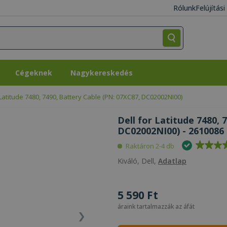
Rólunk
Felújítás
Cégeknek
Nagykereskedés
Cégeknek
Nagykereskedés
 Latitude 7480, 7490, Battery Cable (PN: 07XC87, DC02002NI00)
Dell for Latitude 7480, 
DC02002NI00) - 2610086
Raktáron 2-4 db
Kiváló, Dell,
Adatlap
5 590 Ft
áraink tartalmazzák az áfát