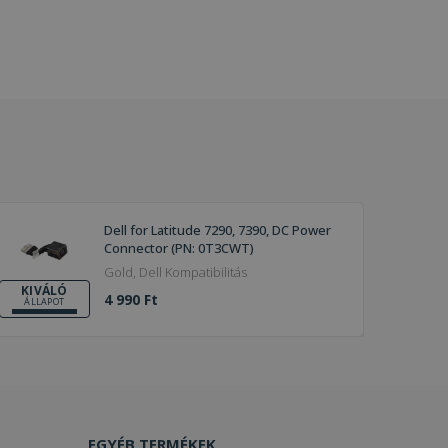
Dell for Latitude 7290, 7390, DC Power
Connector (PN: 0T3CWT)
Gold, Dell Kompatibilitás
KIVÁLÓ
4 990 Ft
ÁLLAPOT
EGYÉB TERMÉKEK