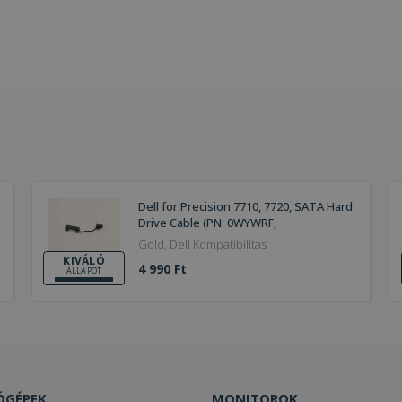
Dell for Precision 7710, 7720, SATA Hard
Drive Cable (PN: 0WYWRF,
DC02C00AT00)
Gold, Dell Kompatibilitás
KIVÁLÓ
4 990 Ft
ÁLLAPOT
ÓGÉPEK
MONITOROK