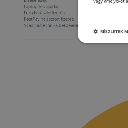
Értékelések
Furbify 
vagy amelyeket a 
Laptop felvásárlás
Furbify 
Furbify részletfizetés
Állásaján
PastPay halasztott fizetés
Számítástechnika bérbeadása
RÉSZLETEK M
Elengedhetetle
szükséges
Elenge
Az elengedhetetlenül
a fiókkezelést. A w
Név
CookieScriptConse