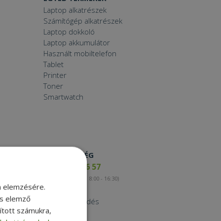
Laptop alkatrészek
Számítógép alkatrészek
Laptop dokkoló
Laptop akkumulátor
Használt mobiltelefon
Tablet
Printer
Toner
Smartwatch
ELÉRHETŐSÉG
+36 17 65 46 57
(munkanapokon 8:00 - 16:30)
m elemzésére.
Kapcsolat
és elemző
Nagykereskedés
sított számukra,
Instagram