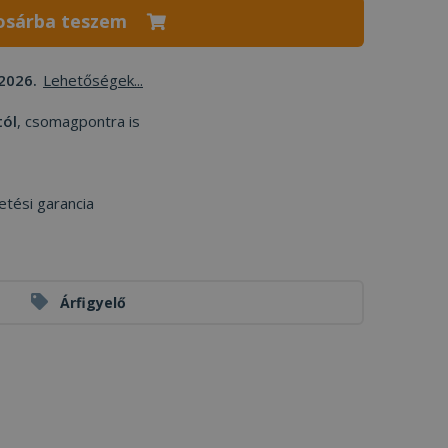
osárba teszem
2026.
Lehetőségek...
tól
, csomagpontra is
etési garancia
Árfigyelő