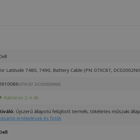
Dell
for Latitude 7480, 7490, Battery Cable (PN: 07XC87, DC02002NI
2610086
(07XC87, DC02002NI00)
Raktáron 2-4 db
Kiváló:
Újszerű állapotú felújított termék, tökéletes műszaki áll
vásárlói értékelések és fotók
Dell