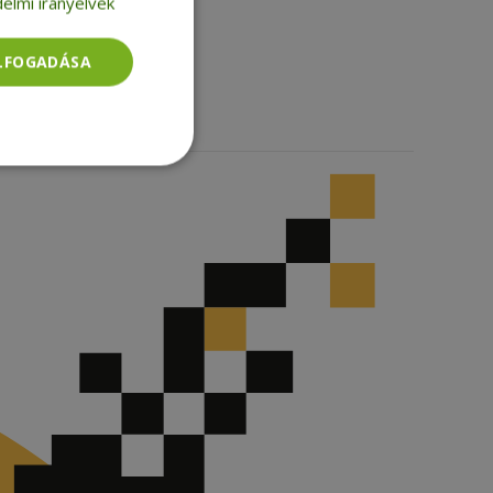
elmi irányelvek
Facebook
LinkedIn
TikTok
ELFOGADÁSA
Besorolatlan
rolatlan
ói bejelentkezést és
tatás használja a