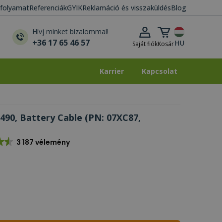
i folyamat
Referenciák
GYIK
Reklamáció és visszaküldés
Blog
Kosár lenyitása
Hívj minket bizalommal!
+36 17 65 46 57
HU
Saját fiók
Kosár
Karrier
Kapcsolat
Karrier
Kapcsolat
7490, Battery Cable (PN: 07XC87,
3 187 vélemény