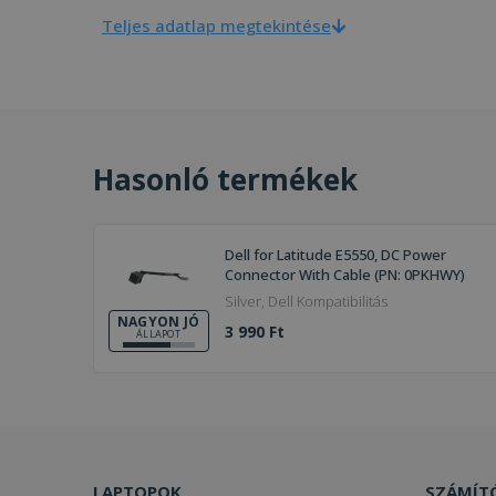
Teljes adatlap megtekintése
Hasonló termékek
Dell for Latitude E5550, DC Power
Connector With Cable (PN: 0PKHWY)
Silver, Dell Kompatibilitás
NAGYON JÓ
3 990 Ft
ÁLLAPOT
LAPTOPOK
SZÁMÍT