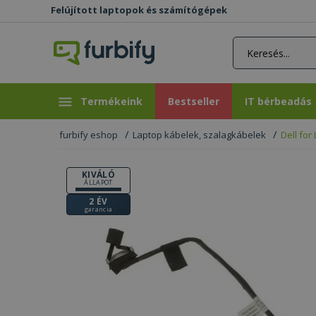
Felújított laptopok és számítógépek
rás gomb
Bestseller
IT bérbeadás
Termékeink
Bestseller
IT bérbeadás
furbify eshop
Laptop kábelek, szalagkábelek
Dell for
KIVÁLÓ
ÁLLAPOT
2 ÉV
garancia