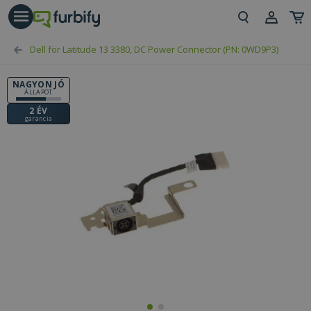
árás gomb
Beje
Dell for Latitude 13 3380, DC Power Connector (PN: 0WD9P3)
Regi
NAGYON JÓ
ÁLLAPOT
2 ÉV
garancia