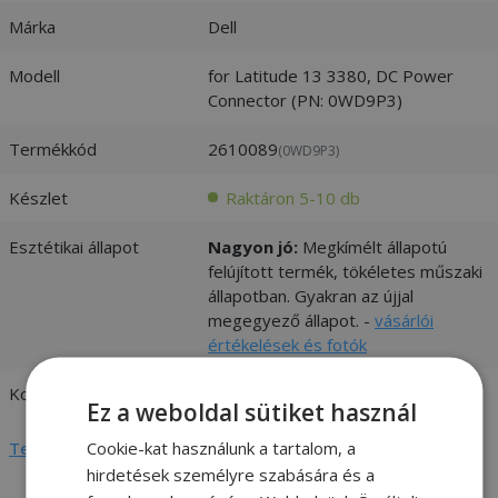
Márka
Dell
Modell
for Latitude 13 3380, DC Power
Connector (PN: 0WD9P3)
Termékkód
2610089
(0WD9P3)
Készlet
Raktáron 5-10 db
Esztétikai állapot
Nagyon jó:
Megkímélt állapotú
felújított termék, tökéletes műszaki
állapotban. Gyakran az újjal
megegyező állapot. -
vásárlói
értékelések és fotók
Kompatibilitás
Dell
Ez a weboldal sütiket használ
Cookie-kat használunk a tartalom, a
Teljes adatlap megtekintése
hirdetések személyre szabására és a