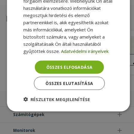
forgalom elemzésére. Webhelyünk Ön általi
használatára vonatkozó információkat
megosztjuk hirdetési és elemző
Hasonló termékek
partnereinkkel is, akik egyesíthetik azokat
más információkkal, amelyeket Ön
biztosított számukra, vagy amelyeket a
Dell for Latitude E5550, DC Power
szolgáltatásaik Ön általi használatából
Connector With Cable (PN: 0PKHWY)
gyűjtöttek össze.
Adatvédelmi irányelvek
Silver, Dell Kompatibilitás
NAGYON JÓ
ÁLLAPOT
3 990 Ft
ÖSSZES ELFOGADÁSA
ÖSSZES ELUTASÍTÁSA
Laptopok
RÉSZLETEK MEGJELENÍTÉSE
Elengedhetetlenül
Teljesítmény
Számítógépek
szükséges
Monitorok