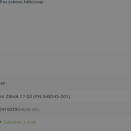
7
-es számon, hétköznap
HP
for ZBook 17 G3 (PN: 848345-001)
2410039
(848345-001)
Raktáron 2-4 db