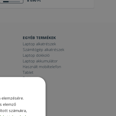
8 090 Ft
EGYÉB TERMÉKEK
Laptop alkatrészek
Számítógép alkatrészek
Laptop dokkoló
Laptop akkumulátor
Használt mobiltelefon
Tablet
Printer
Toner
Smartwatch
m elemzésére.
és elemző
sított számukra,