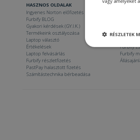
vagy amelyeket a 
HASZNOS OLDALAK
FURBIFY
Ingyenes Norton előfizetés
Mi a felúj
Furbify BLOG
Mi vagyun
Gyakori kérdések (GY.I.K.)
Árgaranci
Termékeink osztályozása
Furbify s
RÉSZLETEK M
Laptop választó
Zöldek v
Értékelések
Furbify 
Elengedhetetle
szükséges
Laptop felvásárlás
Furbify 
Furbify részletfizetés
Állásaján
PastPay halasztott fizetés
Számítástechnika bérbeadása
Elenge
Az elengedhetetlenül
a fiókkezelést. A w
Név
CookieScriptConse