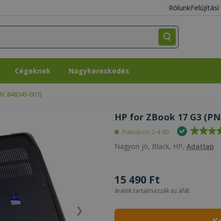
Rólunk
Felújítás
Cégeknek
Nagykereskedés
Cégeknek
Nagykereskedés
N: 848345-001)
HP for ZBook 17 G3 (PN:
Raktáron 2-4 db
Nagyon jó, Black, HP,
Adatlap
15 490 Ft
áraink tartalmazzák az áfát