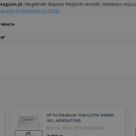
Nagyon jó:
Megkímélt állapotú felújított termék, tökéletes műsza
vásárlói értékelések és fotók
Fekete
HP
HP for EliteBook 1040 G3 (PN: 844389-
001, 44Y0FBATP00)
Bronze, Silver, HP Kompatibilitás
JÓ