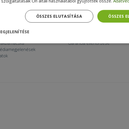
szolgáltatásaik Ön általi használatából gyűjtöttek össze.
Adatvéd
 THINGS
APRÓBETŰS RÉSZ
ított eszköz?
Általános Szerződési Feltételek
ÖSSZES ELUTASÍTÁSA
ÖSSZES 
k a furbify
Adatkezelési tájékoztató
a
Reklamáció és visszaküldés
zolgáltatások
Szállítási feltételek
EGJELENÍTÉSE
agyunk
Céginformációk
zsákbamacska
Garancia ellenőrzése
nül
Teljesítmény
Célzás
Funkcionalitás
médiamegjelenések
latok
dhetetlenül szükséges
Teljesítmény
Célzás
Funkcionalitás
Beso
 szükséges sütik lehetővé teszik a webhely alapvető funkcióit, például a felhasznál
eboldal nem használható megfelelően az elengedhetetlenül szükséges sütik nélkül.
Szolgáltató /
Lejárat
Leírás
Domain
nt
4 hét 2
Ezt a cookie-t a Cookie-Script.com szolgál
CookieScript