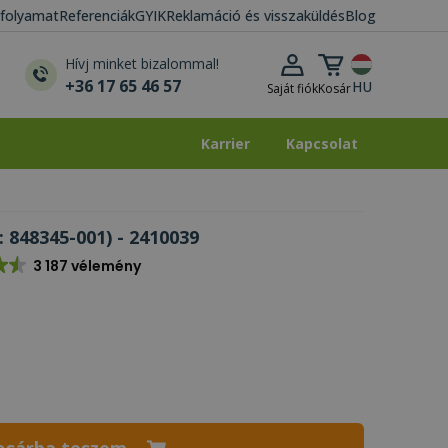
i folyamat
Referenciák
GYIK
Reklamáció és visszaküldés
Blog
Kosár lenyitása
Hívj minket bizalommal!
+36 17 65 46 57
HU
Saját fiók
Kosár
Karrier
Kapcsolat
Karrier
Kapcsolat
 848345-001) - 2410039
3 187 vélemény