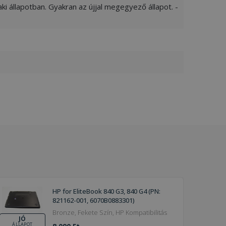
ki állapotban. Gyakran az újjal megegyező állapot. -
HP for EliteBook 840 G3, 840 G4 (PN:
821162-001, 6070B0883301)
Bronze, Fekete Szín, HP Kompatibilitás
JÓ
ÁLLAPOT