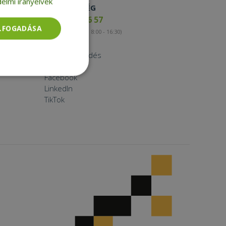
elmi irányelvek
ELÉRHETŐSÉG
+36 17 65 46 57
ELFOGADÁSA
(munkanapokon 8:00 - 16:30)
Kapcsolat
Nagykereskedés
Instagram
Facebook
Besorolatlan
LinkedIn
TikTok
rolatlan
ói bejelentkezést és
tatás használja a