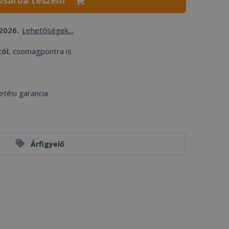
osárba teszem
2026.
Lehetőségek...
tól
, csomagpontra is
etési garancia
Árfigyelő