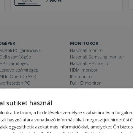
7 990 Ft
ÁLLAPOT
ÓGÉPEK
MONITOROK
asztali PC garanciával
Használt monitor
Dell számítógép
Használt Samsung monitor
 HP számítógép
Használt HP monitor
 Lenovo számítógép
HDMI monitor
All In One PC (AIO)
IPS monitor
 workstation PC
Full HD monitor
PC, monitorral
24“ monitor
Mini PC
27“ monitor
al sütiket használ
C
Használt projektor
 11 PC
álunk a tartalom, a hirdetések személyre szabására és a forgalo
tali használatára vonatkozó információkat megosztjuk hirdetési 
, akik egyesíthetik azokat más információkkal, amelyeket Ön bizto