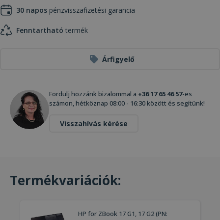
30 napos
pénzvisszafizetési garancia
Fenntartható
termék
Árfigyelő
Fordulj hozzánk bizalommal a
+36 17 65 46 57
-es
számon, hétköznap 08:00 - 16:30 között és segítünk!
Visszahívás kérése
Termékvariációk:
HP for ZBook 17 G1, 17 G2 (PN: