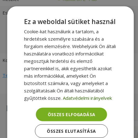
Esztétikai állapot
Jó:
Árcsökkent, szépséghibás
felújított termék, tökéletes műszaki
Ez a weboldal sütiket használ
állapotban. Ha az ár a legfontosabb,
Cookie-kat használunk a tartalom, a
válassz Bronze besorolású
hirdetések személyre szabására és a
terméket. -
vásárlói értékelések és
forgalom elemzésére. Webhelyünk Ön általi
fotók
használatára vonatkozó információkat
Kompatibilitás
HP
megosztjuk hirdetési és elemző
partnereinkkel is, akik egyesíthetik azokat
Teljes adatlap megtekintése
más információkkal, amelyeket Ön
biztosított számukra, vagy amelyeket a
szolgáltatásaik Ön általi használatából
gyűjtöttek össze.
Adatvédelmi irányelvek
Hasonló termékek
ÖSSZES ELFOGADÁSA
HP for EliteBook 820 G3, 820 G4 (PN:
ÖSSZES ELUTASÍTÁSA
821662-001, 6070B0886301)