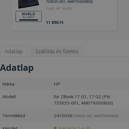
733635-001, AM0TK000800)
Gold, HP, Kiváló
KIVÁLÓ
ÁLLAPOT
11 890 Ft
Adatlap
Szállítás és fizetés
Adatlap
Márka
HP
Modell
for ZBook 17 G1, 17 G2 (PN:
733635-001, AM0TK000800)
Termékkód
2410038
(733635-001, AM0TK000800)
Készlet
Raktáron 2-4 db