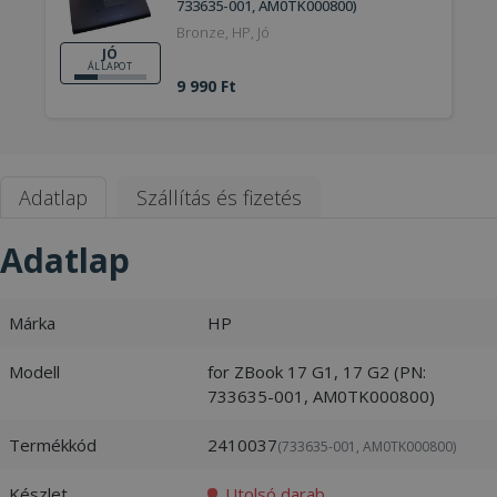
733635-001, AM0TK000800)
Bronze, HP, Jó
JÓ
ÁLLAPOT
9 990 Ft
Adatlap
Szállítás és fizetés
Adatlap
Márka
HP
Modell
for ZBook 17 G1, 17 G2 (PN:
733635-001, AM0TK000800)
Termékkód
2410037
(733635-001, AM0TK000800)
Készlet
Utolsó darab