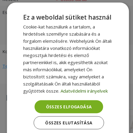
Esztétikai állapot
Kiváló:
Újszerű állapotú felújított
Ez a weboldal sütiket használ
termék, tökéletes műszaki
állapotban. Nagyban
Cookie-kat használunk a tartalom, a
megkülönböztethetetlen az újtól. -
hirdetések személyre szabására és a
vásárlói értékelések és fotók
forgalom elemzésére. Webhelyünk Ön általi
használatára vonatkozó információkat
Kompatibilitás
HP
megosztjuk hirdetési és elemző
partnereinkkel is, akik egyesíthetik azokat
Teljes adatlap megtekintése
más információkkal, amelyeket Ön
biztosított számukra, vagy amelyeket a
szolgáltatásaik Ön általi használatából
gyűjtöttek össze.
Adatvédelmi irányelvek
Hasonló termékek
ÖSSZES ELFOGADÁSA
HP for EliteBook 820 G3, 820 G4 (PN:
ÖSSZES ELUTASÍTÁSA
821662-001, 6070B0886301)
Bronze, Fekete Szín, HP Kompatibilitás