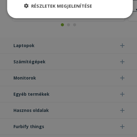
JÓ
RÉSZLETEK MEGJELENÍTÉSE
ÁLLAPOT
7 590 Ft
Elengedhetetlenül
Teljesítmény
szükséges
Laptopok
Célzás
Funkcionalitás
Besorolatlan
Számítógépek
Monitorok
Elengedhetetlenül szükséges
Teljesítmény
Egyéb termékek
Célzás
Funkcionalitás
Besorolatlan
Hasznos oldalak
Az elengedhetetlenül szükséges sütik lehetővé
teszik a webhely alapvető funkcióit, például a
felhasználói bejelentkezést és a fiókkezelést. A
weboldal nem használható megfelelően az
Furbify things
elengedhetetlenül szükséges sütik nélkül.