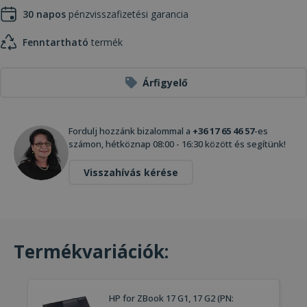
30 napos
pénzvisszafizetési garancia
Fenntartható
termék
Árfigyelő
Fordulj hozzánk bizalommal a
+36 17 65 46 57
-es
számon, hétköznap 08:00 - 16:30 között és segítünk!
Visszahívás kérése
Termékvariációk:
HP for ZBook 17 G1, 17 G2 (PN: