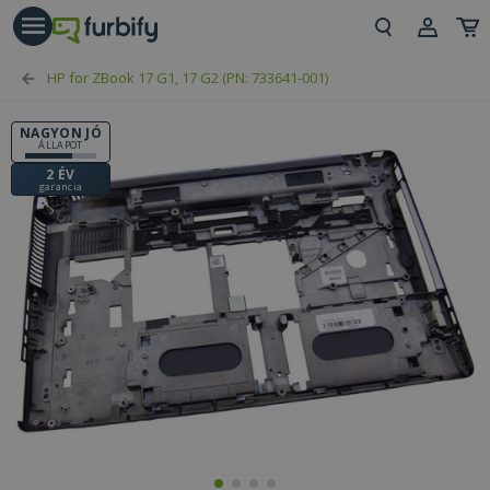
árás gomb
Beje
HP for ZBook 17 G1, 17 G2 (PN: 733641-001)
Regi
NAGYON JÓ
ÁLLAPOT
2 ÉV
garancia