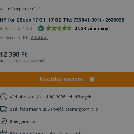
A termékkép illusztráció.
HP for ZBook 17 G1, 17 G2 (PN: 733641-001) - 2680038
3 324 vélemény
Raktáron 2-4 db
Nagyon jó, HP,
Adatlap
12 390 Ft
áraink tartalmazzák az áfát
Kosárba teszem
Várható szállítás:
11.08.2026.
Lehetőségek...
Szállítás már 1 890 Ft-tól
, csomagpontra is
2 év
garancia
30 napos
pénzvisszafizetési garancia