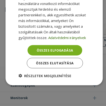
használatára vonatkozó információkat
Hasonló termékek
megosztjuk hirdetési és elemző
partnereinkkel is, akik egyesíthetik azokat
más információkkal, amelyeket Ön
HP for ProBook 6570b (PN: 644695-
biztosított számukra, vagy amelyeket a
001)
szolgáltatásaik Ön általi használatából
Gold, HP Kompatibilitás
gyűjtöttek össze.
Adatvédelmi irányelvek
KIVÁLÓ
N
ÁLLAPOT
6 490 Ft
ÖSSZES ELFOGADÁSA
ÖSSZES ELUTASÍTÁSA
Laptopok
RÉSZLETEK MEGJELENÍTÉSE
Számítógépek
Elengedhetetlenül
Teljesítmény
szükséges
Monitorok