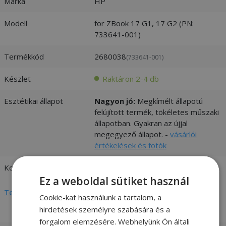
Márka
HP
Modell
for ZBook 17 G1, 17 G2 (PN:
733641-001)
Termékkód
2680038
(733641-001)
Készlet
Raktáron 2-4 db
Esztétikai állapot
Nagyon jó:
Megkímélt állapotú
felújított termék, tökéletes műszaki
állapotban. Gyakran az újjal
megegyező állapot. -
vásárlói
értékelések és fotók
Kompatibilitás
HP
Ez a weboldal sütiket használ
Teljes adatlap megtekintése
Cookie-kat használunk a tartalom, a
hirdetések személyre szabására és a
forgalom elemzésére. Webhelyünk Ön általi