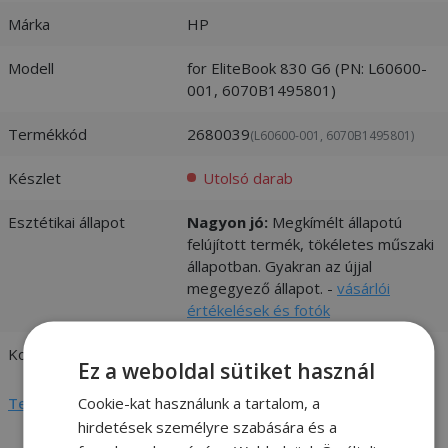
Márka
HP
Modell
for EliteBook 830 G6 (PN: L60600-
001, 6070B1495801)
Termékkód
2680039
(L60600-001, 6070B1495801)
Készlet
Utolsó darab
Esztétikai állapot
Nagyon jó:
Megkímélt állapotú
felújított termék, tökéletes műszaki
állapotban. Gyakran az újjal
megegyező állapot. -
vásárlói
értékelések és fotók
Kompatibilitás
HP
Ez a weboldal sütiket használ
Cookie-kat használunk a tartalom, a
Teljes adatlap megtekintése
hirdetések személyre szabására és a