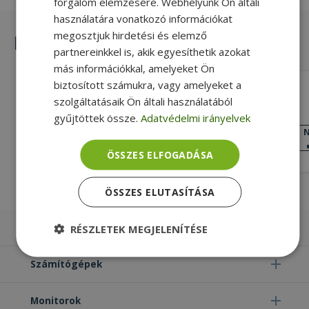
forgalom elemzésére. Webhelyünk Ön általi
használatára vonatkozó információkat
megosztjuk hirdetési és elemző
Hasonló termékek
partnereinkkel is, akik egyesíthetik azokat
más információkkal, amelyeket Ön
biztosított számukra, vagy amelyeket a
HP for ProBook 6570b (PN: 644695-
szolgáltatásaik Ön általi használatából
001)
gyűjtöttek össze.
Adatvédelmi irányelvek
Gold, HP Kompatibilitás
KIVÁLÓ
N
ÁLLAPOT
6 490 Ft
ÖSSZES ELFOGADÁSA
ÖSSZES ELUTASÍTÁSA
Laptopok
RÉSZLETEK MEGJELENÍTÉSE
Elengedhetetlenül
Teljesítmény
Számítógépek
szükséges
Monitorok