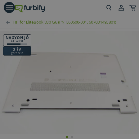
árás gomb
Beje
HP for EliteBook 830 G6 (PN: L60600-001, 6070B1495801)
Regi
NAGYON JÓ
ÁLLAPOT
2 ÉV
garancia