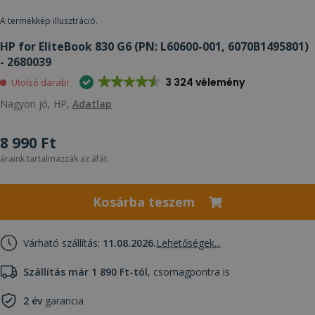
A termékkép illusztráció.
HP for EliteBook 830 G6 (PN: L60600-001, 6070B1495801)
- 2680039
3 324 vélemény
Utolsó darab!
Nagyon jó, HP,
Adatlap
8 990 Ft
áraink tartalmazzák az áfát
Kosárba teszem
Várható szállítás:
11.08.2026.
Lehetőségek...
Szállítás már 1 890 Ft-tól
, csomagpontra is
2 év
garancia