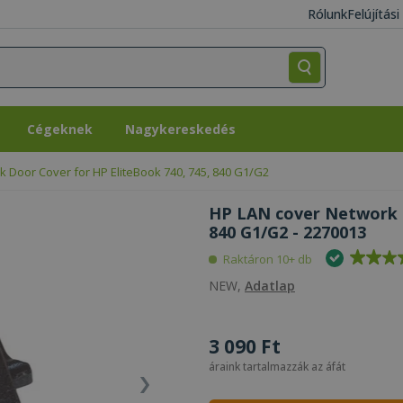
Rólunk
Felújítás
Cégeknek
Nagykereskedés
Cégeknek
Nagykereskedés
 Door Cover for HP EliteBook 740, 745, 840 G1/G2
HP LAN cover Network D
840 G1/G2 - 2270013
Raktáron 10+ db
NEW,
Adatlap
3 090 Ft
áraink tartalmazzák az áfát