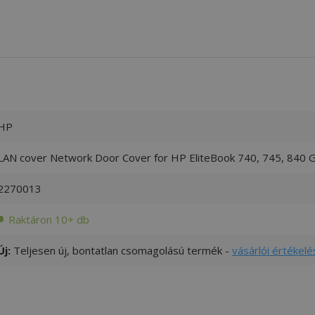
HP
LAN cover Network Door Cover for HP EliteBook 740, 745, 840 
2270013
Raktáron 10+ db
Új:
Teljesen új, bontatlan csomagolású termék -
vásárlói értékelé