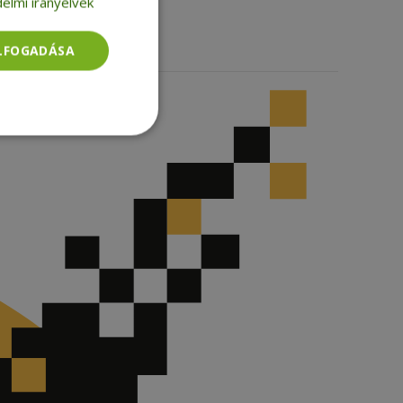
elmi irányelvek
ELFOGADÁSA
Besorolatlan
rolatlan
ói bejelentkezést és
tatás használja a