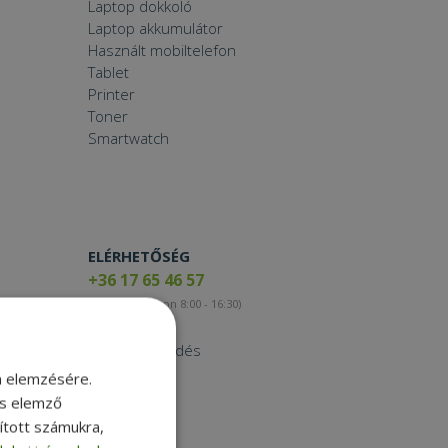
Laptop dokkoló
Laptop akkumulátor
Használt mobiltelefon
Tablet
Printer
Toner
Smartwatch
ELÉRHETŐSÉG
+36 17 65 46 57
(munkanapokon 8:00 - 16:30)
Kapcsolat
Nagykereskedés
Instagram
m elemzésére.
Facebook
és elemző
LinkedIn
sított számukra,
TikTok