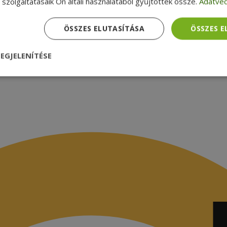
szolgáltatásaik Ön általi használatából gyűjtöttek össze.
Adatvéd
ÖSSZES ELUTASÍTÁSA
ÖSSZES 
EGJELENÍTÉSE
nül
Teljesítmény
Célzás
Funkcionalitás
dhetetlenül szükséges
Teljesítmény
Célzás
Funkcionalitás
Beso
 szükséges sütik lehetővé teszik a webhely alapvető funkcióit, például a felhasznál
eboldal nem használható megfelelően az elengedhetetlenül szükséges sütik nélkül.
Szolgáltató /
Lejárat
Leírás
Domain
nt
4 hét 2
Ezt a cookie-t a Cookie-Script.com szolgál
CookieScript