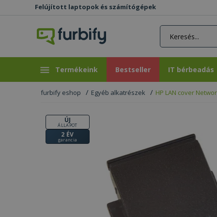
Felújított laptopok és számítógépek
rás gomb
Bestseller
IT bérbeadás
Termékeink
Bestseller
IT bérbeadás
furbify eshop
Egyéb alkatrészek
HP LAN cover Network
ÚJ
ÁLLAPOT
2 ÉV
garancia