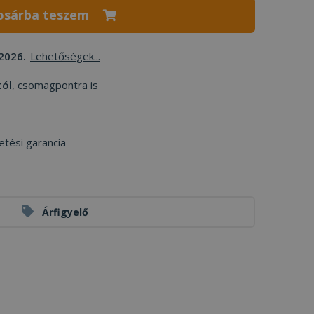
osárba teszem
2026.
Lehetőségek...
tól
, csomagpontra is
etési garancia
Árfigyelő