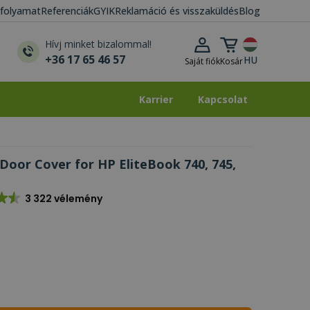
i folyamat
Referenciák
GYIK
Reklamáció és visszaküldés
Blog
Kosár lenyitása
Hívj minket bizalommal!
+36 17 65 46 57
HU
Saját fiók
Kosár
Karrier
Kapcsolat
Karrier
Kapcsolat
oor Cover for HP EliteBook 740, 745,
3 322 vélemény