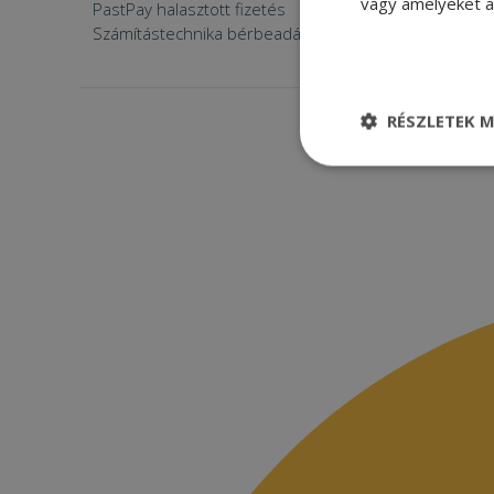
vagy amelyeket a 
PastPay halasztott fizetés
Számítástechnika bérbeadása
RÉSZLETEK M
Elengedhetetle
szükséges
Elenge
Az elengedhetetlenül
a fiókkezelést. A w
Név
CookieScriptConse