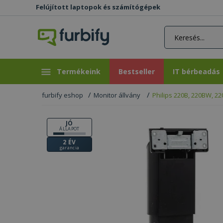
Felújított laptopok és számítógépek
rás gomb
Bestseller
IT bérbeadás
Termékeink
Bestseller
IT bérbeadás
furbify eshop
Monitor állvány
Philips 220B, 220BW, 2
JÓ
ÁLLAPOT
2 ÉV
garancia