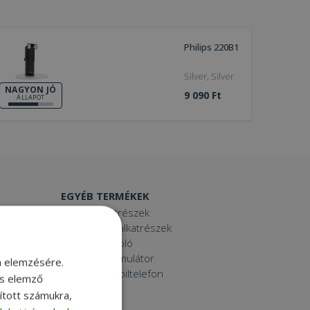
Philips 220B1
Silver, Silver
NAGYON JÓ
9 090 Ft
ÁLLAPOT
EGYÉB TERMÉKEK
Laptop alkatrészek
Számítógép alkatrészek
Laptop dokkoló
Laptop akkumulátor
m elemzésére.
Használt mobiltelefon
és elemző
Tablet
sított számukra,
Printer