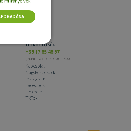
elmi irányelvek
Toner
Smartwatch
ELFOGADÁSA
ELÉRHETŐSÉG
Besorolatlan
+36 17 65 46 57
(munkanapokon 8:00 - 16:30)
Kapcsolat
Nagykereskedés
Instagram
Facebook
rolatlan
LinkedIn
TikTok
ói bejelentkezést és
tatás használja a