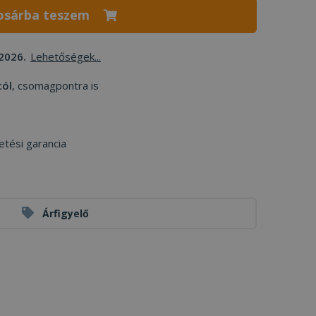
osárba teszem
2026.
Lehetőségek...
tól
, csomagpontra is
etési garancia
Árfigyelő