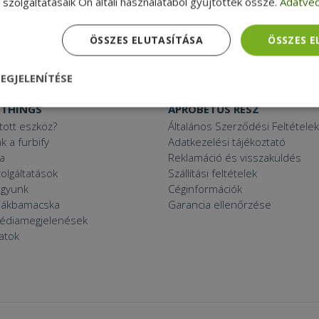
szolgáltatásaik Ön általi használatából gyűjtöttek össze.
Adatvéd
Mini PC
27“ monitor
C
Használt projektor
ÖSSZES ELUTASÍTÁSA
ÖSSZES 
 11 PC
EGJELENÍTÉSE
 THINGS
APRÓBETŰS RÉSZ
nül
Teljesítmény
Célzás
Funkcionalitás
ított eszköz?
Általános Szerződési Feltételek
k a furbify
Adatkezelési tájékoztató
a
Reklamáció és visszaküldés
zolgáltatások
Szállítási feltételek
agyunk
Céginformációk
zsákbamacska
Garancia ellenőrzése
médiamegjelenések
dhetetlenül szükséges
Teljesítmény
Célzás
Funkcionalitás
Beso
latok
 szükséges sütik lehetővé teszik a webhely alapvető funkcióit, például a felhasznál
eboldal nem használható megfelelően az elengedhetetlenül szükséges sütik nélkül.
Szolgáltató /
Lejárat
Leírás
Domain
nt
4 hét 2
Ezt a cookie-t a Cookie-Script.com szolgál
CookieScript