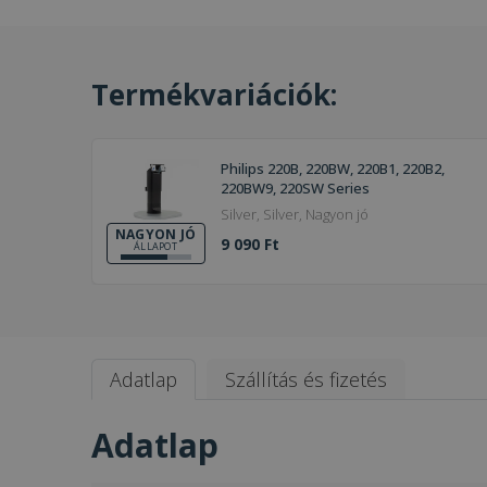
Termékvariációk:
Philips 220B, 220BW, 220B1, 220B2,
220BW9, 220SW Series
Silver, Silver, Nagyon jó
NAGYON JÓ
9 090 Ft
ÁLLAPOT
Adatlap
Szállítás és fizetés
Adatlap