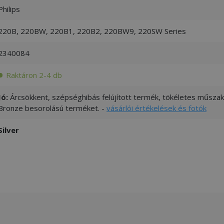
Philips
220B, 220BW, 220B1, 220B2, 220BW9, 220SW Series
2340084
Raktáron 2-4 db
Jó:
Árcsökkent, szépséghibás felújított termék, tökéletes műszaki
Bronze besorolású terméket. -
vásárlói értékelések és fotók
Silver