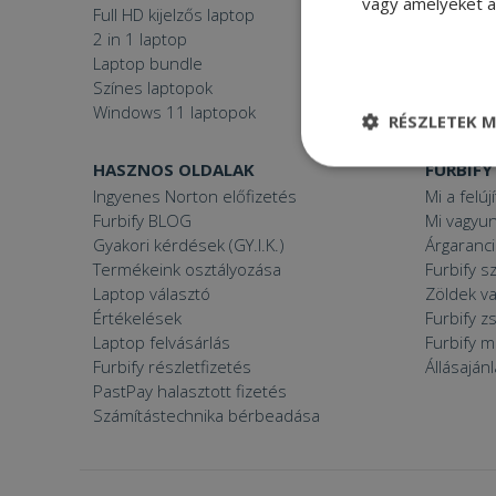
vagy amelyeket a 
Full HD kijelzős laptop
Használt 
2 in 1 laptop
Gamer P
Laptop bundle
Windows
Színes laptopok
Windows 11 laptopok
RÉSZLETEK M
HASZNOS OLDALAK
FURBIFY
Elengedhetetle
szükséges
Ingyenes Norton előfizetés
Mi a felúj
Furbify BLOG
Mi vagyun
Gyakori kérdések (GY.I.K.)
Árgaranci
Termékeink osztályozása
Furbify s
Laptop választó
Zöldek v
Értékelések
Furbify 
Laptop felvásárlás
Furbify 
Elenge
Furbify részletfizetés
Állásaján
Az elengedhetetlenül
PastPay halasztott fizetés
a fiókkezelést. A w
Számítástechnika bérbeadása
Név
CookieScriptConse