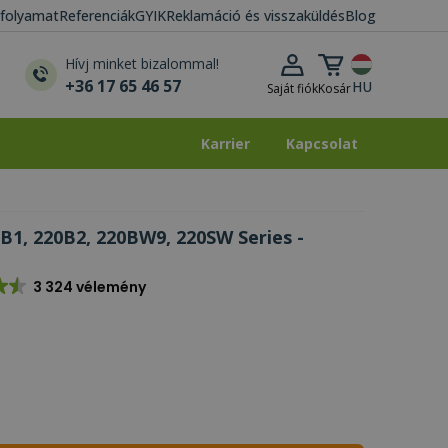
i folyamat
Referenciák
GYIK
Reklamáció és visszaküldés
Blog
Kosár lenyitása
Hívj minket bizalommal!
+36 17 65 46 57
HU
Saját fiók
Kosár
Karrier
Kapcsolat
Karrier
Kapcsolat
0B1, 220B2, 220BW9, 220SW Series -
3 324 vélemény