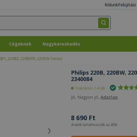
Rólunk
Felújítás
Cégeknek
Nagykereskedés
Cégeknek
Nagykereskedés
20B1, 220B2, 220BW9, 220SW Series
Philips 220B, 220BW, 22
2340084
Raktáron 2-4 db
Jó, Nagyon jó,
Adatlap
8 690 Ft
áraink tartalmazzák az áfát