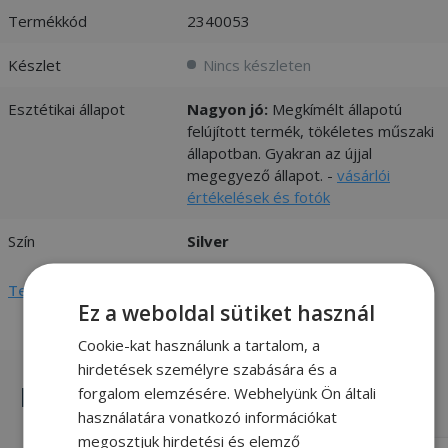
Termékkód
2340053
Készlet
Nincs készleten
Esztétikai állapot
Nagyon jó:
Megkímélt állapotú
felújított termék, tökéletes műszaki
állapotban. Gyakran az újjal
megegyező állapot. -
vásárlói
értékelések és fotók
Szín
Silver
Teljes adatlap megtekintése
Ez a weboldal sütiket használ
Cookie-kat használunk a tartalom, a
hirdetések személyre szabására és a
Hasonló termékek
forgalom elemzésére. Webhelyünk Ön általi
használatára vonatkozó információkat
megosztjuk hirdetési és elemző