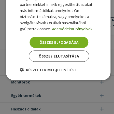
partnereinkkel is, akik egyesíthetik azokat
HP E2Q G4
más információkkal, amelyeket Ön
Silver, Szürke Szín, VESA 100x100
biztosított számukra, vagy amelyeket a
Rögzítés
N
NAGYON JÓ
szolgáltatásaik Ön általi használatából
ÁLLAPOT
8 990 Ft
gyűjtöttek össze.
Adatvédelmi irányelvek
ÖSSZES ELFOGADÁSA
Laptopok
ÖSSZES ELUTASÍTÁSA
Számítógépek
RÉSZLETEK MEGJELENÍTÉSE
Elengedhetetlenül
Teljesítmény
Monitorok
szükséges
Egyéb termékek
Célzás
Funkcionalitás
Besorolatlan
Hasznos oldalak