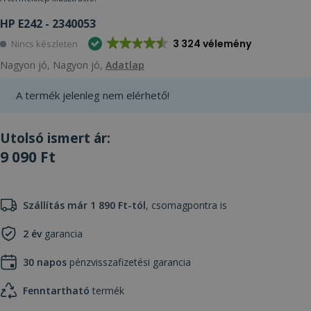
HP E242 - 2340053
3 324 vélemény
Nincs készleten
Nagyon jó, Nagyon jó,
Adatlap
A termék jelenleg nem elérhető!
Utolsó ismert ár:
9 090 Ft
Szállítás már 1 890 Ft-tól
, csomagpontra is
2 év
garancia
30 napos
pénzvisszafizetési garancia
Fenntartható
termék