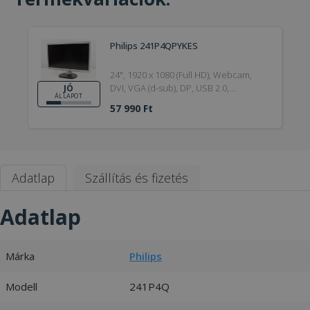
Philips 241P4QPYKES
24", 1920 x 1080 (Full HD), Webcam,
DVI, VGA (d-sub), DP, USB 2.0,
JÓ
ÁLLAPOT
Speakers, 16:9, Bronze, Jó
57 990 Ft
Adatlap
Szállítás és fizetés
Adatlap
Márka
Philips
Modell
241P4Q