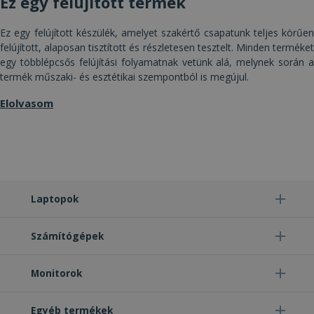
Ez egy felújított termék
Célzás
Funkcionalitás
Besorolatlan
Ez egy felújított készülék, amelyet szakértő csapatunk teljes körűen
felújított, alaposan tisztított és részletesen tesztelt. Minden terméket
egy többlépcsős felújítási folyamatnak vetünk alá, melynek során a
termék műszaki- és esztétikai szempontból is megújul.
Elolvasom
Elengedhetetlenül szükséges
Teljesítmény
Célzás
Funkcionalitás
Besorolatlan
Az elengedhetetlenül szükséges sütik lehetővé
teszik a webhely alapvető funkcióit, például a
felhasználói bejelentkezést és a fiókkezelést. A
weboldal nem használható megfelelően az
elengedhetetlenül szükséges sütik nélkül.
Laptopok
Szolgáltató /
Név
Lejárat
Leí
Domain
Számítógépek
CookieScriptConsent
4 hét 2
Ezt 
CookieScript
nap
Coo
www.furbify.hu
Scr
Monitorok
szol
hasz
láto
bel
Egyéb termékek
beál