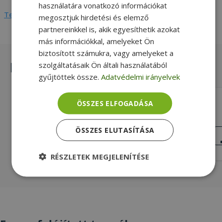
használatára vonatkozó információkat
Teljes adatlap megtekintése
megosztjuk hirdetési és elemző
partnereinkkel is, akik egyesíthetik azokat
más információkkal, amelyeket Ön
biztosított számukra, vagy amelyeket a
Hasonló termékek
szolgáltatásaik Ön általi használatából
gyűjtöttek össze.
Adatvédelmi irányelvek
Philips Brilliance 241B7Q
ÖSSZES ELFOGADÁSA
23,8" (60,4 cm), 1920 x 1080 (Full HD), 5
ÖSSZES ELUTASÍTÁSA
ms, 16:9, IPS
NAGYON JÓ
ÁLLAPOT
29 490 Ft
36 990 Ft
RÉSZLETEK MEGJELENÍTÉSE
Elengedhetetlenül
Teljesítmény
szükséges