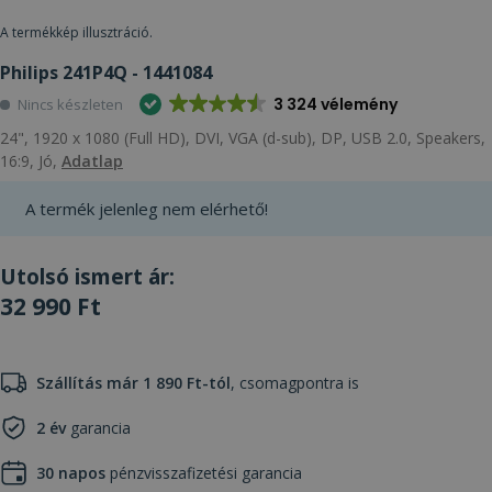
A termékkép illusztráció.
Philips 241P4Q - 1441084
3 324 vélemény
Nincs készleten
24", 1920 x 1080 (Full HD), DVI, VGA (d-sub), DP, USB 2.0, Speakers,
16:9, Jó,
Adatlap
A termék jelenleg nem elérhető!
Utolsó ismert ár:
32 990 Ft
Szállítás már 1 890 Ft-tól
, csomagpontra is
2 év
garancia
30 napos
pénzvisszafizetési garancia