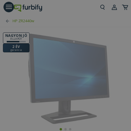
árás gomb
Beje
HP ZR2440w
Regi
NAGYON JÓ
ÁLLAPOT
2 ÉV
garancia