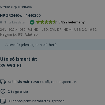
A termékkép illusztráció.
HP ZR2440w - 1440300
3 322 vélemény
Nincs készleten
24", 1920 x 1080 (Full HD), LED, DVI, DP, HDMI, USB 2.0, 16:10,
Nagyon jó, IPS,
Adatlap
A termék jelenleg nem elérhető!
Utolsó ismert ár:
35 990 Ft
Szállítás már 1 890 Ft-tól
, csomagpontra is
2 év
garancia
30 napos
pénzvisszafizetési garancia