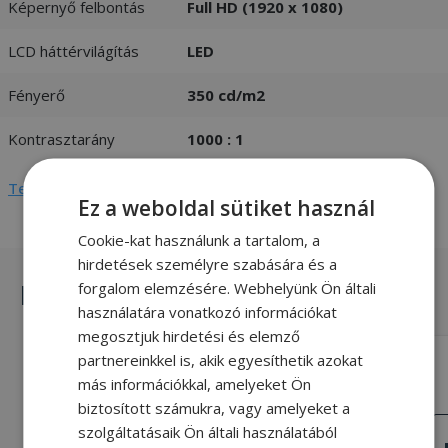
Képernyő felbontás
Full HD (1920 x 1080)
LCD háttérvilágítás
LED
Fényerő
350 cd/m2
Kontrasztarány
1000 : 1
Teljes adatlap megtekintése
Ez a weboldal sütiket használ
Cookie-kat használunk a tartalom, a
hirdetések személyre szabására és a
Hasonló termékek
forgalom elemzésére. Webhelyünk Ön általi
használatára vonatkozó információkat
megosztjuk hirdetési és elemző
partnereinkkel is, akik egyesíthetik azokat
HP EliteDisplay E233
más információkkal, amelyeket Ön
23" (58,4 cm), 1920 x 1080 (Full HD), 5
biztosított számukra, vagy amelyeket a
ms, 16:9, IPS
NAGYON JÓ
szolgáltatásaik Ön általi használatából
ÁLLAPOT