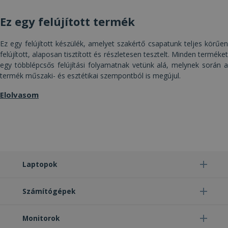
Célzás
Funkcionalitás
Besorolatlan
Ez egy felújított termék
Ez egy felújított készülék, amelyet szakértő csapatunk teljes körűen
felújított, alaposan tisztított és részletesen tesztelt. Minden terméket
egy többlépcsős felújítási folyamatnak vetünk alá, melynek során a
termék műszaki- és esztétikai szempontból is megújul.
Elengedhetetlenül szükséges
Teljesítmény
Elolvasom
Célzás
Funkcionalitás
Besorolatlan
Az elengedhetetlenül szükséges sütik lehetővé
teszik a webhely alapvető funkcióit, például a
felhasználói bejelentkezést és a fiókkezelést. A
weboldal nem használható megfelelően az
elengedhetetlenül szükséges sütik nélkül.
Laptopok
Szolgáltató /
Név
Lejárat
Leí
Domain
CookieScriptConsent
4 hét 2
Ezt 
CookieScript
Számítógépek
nap
Coo
www.furbify.hu
Scr
szol
hasz
Monitorok
láto