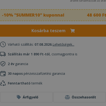
áraink tartalmazzák az áfát
-10% "SUMMER10" kuponnal
48 600 F
Kosárba teszem
Várható szállítás:
07.08.2026.
Lehetőségek...
Szállítás már 1 890 Ft-tól
, csomagpontra is
2 év
garancia
30 napos
pénzvisszafizetési garancia
Fenntartható
termék
Árfigyelő
Összehasonlít