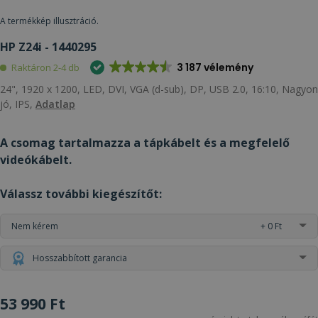
A termékkép illusztráció.
HP Z24i - 1440295
3 187 vélemény
Raktáron 2-4 db
24", 1920 x 1200, LED, DVI, VGA (d-sub), DP, USB 2.0, 16:10, Nagyon
jó, IPS,
Adatlap
A csomag tartalmazza a tápkábelt és a megfelelő
videókábelt.
Válassz további kiegészítőt:
Nem kérem
+ 0 Ft
Hosszabbított garancia
53 990 Ft