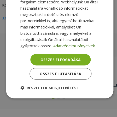
forgalom elemzésére. Webhelyünk Ön általi
Kontrasztarány
1000 : 1
használatára vonatkozó információkat
megosztjuk hirdetési és elemző
Teljes adatlap megtekintése
partnereinkkel is, akik egyesíthetik azokat
más információkkal, amelyeket Ön
biztosított számukra, vagy amelyeket a
szolgáltatásaik Ön általi használatából
Hasonló termékek
gyűjtöttek össze.
Adatvédelmi irányelvek
ÖSSZES ELFOGADÁSA
HP EliteDisplay E233
ÖSSZES ELUTASÍTÁSA
23" (58,4 cm), 1920 x 1080 (Full HD), 5
ms, 16:9, IPS
NAGYON JÓ
ÁLLAPOT
35 990 Ft
RÉSZLETEK MEGJELENÍTÉSE
Elengedhetetlenül
Teljesítmény
szükséges