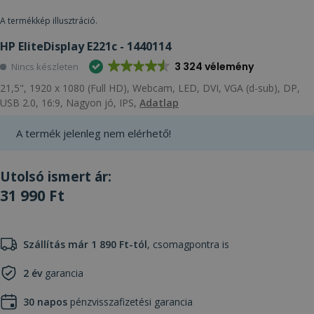
A termékkép illusztráció.
HP EliteDisplay E221c - 1440114
3 324 vélemény
Nincs készleten
21,5", 1920 x 1080 (Full HD), Webcam, LED, DVI, VGA (d-sub), DP,
USB 2.0, 16:9, Nagyon jó, IPS,
Adatlap
A termék jelenleg nem elérhető!
Utolsó ismert ár:
31 990 Ft
Szállítás már 1 890 Ft-tól
, csomagpontra is
2 év
garancia
30 napos
pénzvisszafizetési garancia