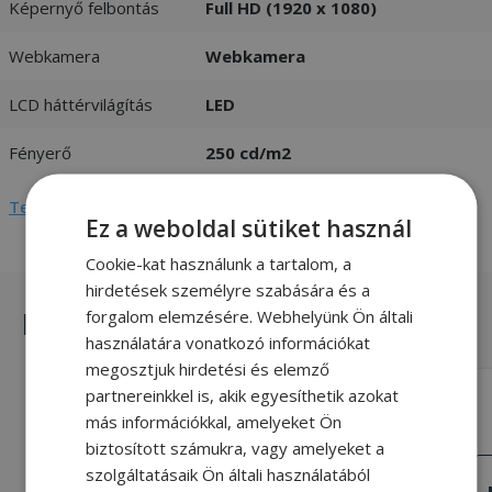
Képernyő felbontás
Full HD (1920 x 1080)
Webkamera
Webkamera
LCD háttérvilágítás
LED
Fényerő
250 cd/m2
Teljes adatlap megtekintése
Ez a weboldal sütiket használ
Cookie-kat használunk a tartalom, a
hirdetések személyre szabására és a
Hasonló termékek
forgalom elemzésére. Webhelyünk Ön általi
használatára vonatkozó információkat
megosztjuk hirdetési és elemző
partnereinkkel is, akik egyesíthetik azokat
HP EliteDisplay E233
más információkkal, amelyeket Ön
23" (58,4 cm), 1920 x 1080 (Full HD), 5
biztosított számukra, vagy amelyeket a
ms, 16:9, IPS
NAGYON JÓ
szolgáltatásaik Ön általi használatából
ÁLLAPOT