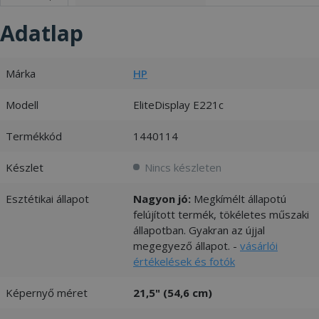
Adatlap
Márka
HP
Modell
EliteDisplay E221c
Termékkód
1440114
Készlet
Nincs készleten
Esztétikai állapot
Nagyon jó:
Megkímélt állapotú
felújított termék, tökéletes műszaki
állapotban. Gyakran az újjal
megegyező állapot. -
vásárlói
értékelések és fotók
Képernyő méret
21,5" (54,6 cm)