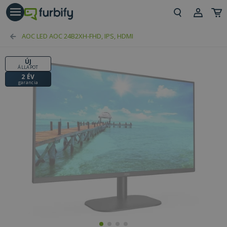
árás gomb
Beje
AOC LED AOC 24B2XH-FHD, IPS, HDMI
Regi
ÚJ
ÁLLAPOT
2 ÉV
garancia