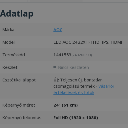
Adatlap
Márka
AOC
Modell
LED AOC 24B2XH-FHD, IPS, HDMI
Termékkód
1441553
(24B2XH/EU)
Készlet
Nincs készleten
Esztétikai állapot
Új:
Teljesen új, bontatlan
csomagolású termék -
vásárlói
értékelések és fotók
Képernyő méret
24" (61 cm)
Képernyő felbontás
Full HD (1920 x 1080)