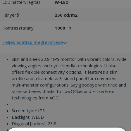
LCD háttérvilágítás
W-LED
Fényerő
250 cd/m2
Kontrasztarány
1000 : 1
Teljes adatlap megtekintése
Slim and sleek 23.8 "IPS monitor with vibrant colors, wide
viewing angles and eye-friendly technologies. It also
offers flexible connectivity options. It features a slim
profile and a frameless 3-sided panel for convenient
multi-monitor configurations. Say goodbye with tired and
stressed eyes thanks to LowOClue and FlickerFree
technologies from AOC.
Screen type: IPS
Backlight: WLED
Diagonal [inches]: 23.8
Resolution: 1920 x 1080