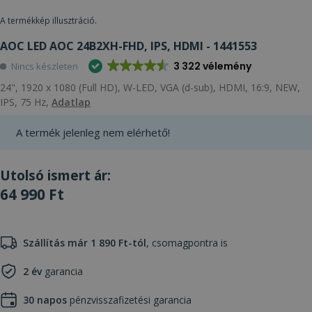
A termékkép illusztráció.
AOC LED AOC 24B2XH-FHD, IPS, HDMI - 1441553
3 322 vélemény
Nincs készleten
24", 1920 x 1080 (Full HD), W-LED, VGA (d-sub), HDMI, 16:9, NEW,
IPS, 75 Hz,
Adatlap
A termék jelenleg nem elérhető!
Utolsó ismert ár:
64 990 Ft
Szállítás már 1 890 Ft-tól
, csomagpontra is
2 év
garancia
30 napos
pénzvisszafizetési garancia