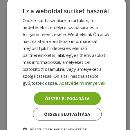
Point pitch [mm]: 0.2745
Ez a weboldal sütiket használ
Refresh rate: 75 Hz
Aspect ratio: 16: 9
Cookie-kat használunk a tartalom, a
Display surface: 3H
hirdetések személyre szabására és a
Brightness [cd / m2]: 250
forgalom elemzésére. Webhelyünk Ön általi
Contrast: 1000: 1
használatára vonatkozó információkat
Response [ms]: 4 ms
megosztjuk hirdetési és elemző
Viewing angles (Horizontal / Vertical): 178/178
partnereinkkel is, akik egyesíthetik azokat
Number of colors: 16.7 M
más információkkal, amelyeket Ön
biztosított számukra, vagy amelyeket a
Connectors:
szolgáltatásaik Ön általi használatából
Signal Input: HDMI 1.4 x 1, VGA
gyűjtöttek össze.
Adatvédelmi irányelvek
Audio output: Headphone out (3.5mm)
Power supply: external, 100 - 240V 50 / 60Hz
ÖSSZES ELFOGADÁSA
Power consumption [W]: 19 W
Stand By mode [W]: 0.3 W
ÖSSZES ELUTASÍTÁSA
Wall mounting: VESA 100 x 100
Monitor tilt: -3.5 / 21.5 °
RÉSZLETEK MEGJELENÍTÉSE